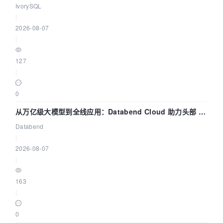
核——我们改得动吗？我们贡献了什么？
IvorySQL
|
2026-08-07
|
127
|
0
从万亿级大模型到全线应用：Databend Cloud 助力头部 AI
企业构建全链路 Trace 数据管道
Databend
|
2026-08-07
|
163
|
0