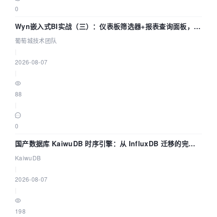
0
Wyn嵌入式BI实战（三）：仪表板筛选器+报表查询面板，参
数联动全闭环
葡萄城技术团队
|
2026-08-07
|
88
|
0
国产数据库 KaiwuDB 时序引擎：从 InfluxDB 迁移的完整
技术路径
KaiwuDB
|
2026-08-07
|
198