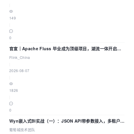
|
149
|
0
官宣｜Apache Fluss 毕业成为顶级项目，湖流一体开启
Agentic Lake 全面实时化时代
Flink_China
|
2026-08-07
|
1826
|
0
Wyn嵌入式BI实战（一）：JSON API带参数接入，多租户数
据源配置指南 | 葡萄城技术团队
葡萄城技术团队