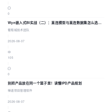
|
0
Wyn嵌入式BI实战（二）：直连模型与直连数据集怎么选，
参数为什么不生效？| 葡萄城技术团队
葡萄城技术团队
|
2026-08-07
|
105
|
0
别把产品放在同一个篮子里！读懂IPD产品规划
禅道项目管理软件
|
2026-08-07
|