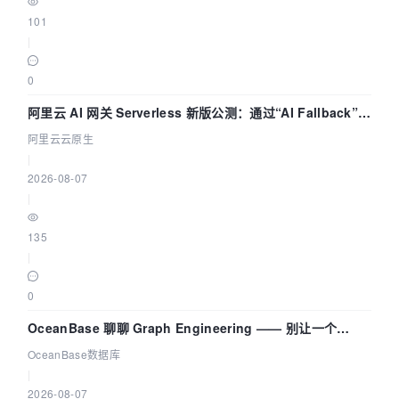
101
|
0
阿里云 AI 网关 Serverless 新版公测：通过“AI Fallback”与
拓扑可视化构建 AI 流量治理底座
阿里云云原生
|
2026-08-07
|
135
|
0
OceanBase 聊聊 Graph Engineering —— 别让一个
Agent 既当运动员又
OceanBase数据库
|
2026-08-07