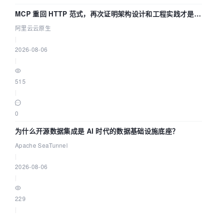
MCP 重回 HTTP 范式，再次证明架构设计和工程实践才是稀
缺资源
阿里云云原生
|
2026-08-06
|
515
|
0
为什么开源数据集成是 AI 时代的数据基础设施底座？
Apache SeaTunnel
|
2026-08-06
|
229
|