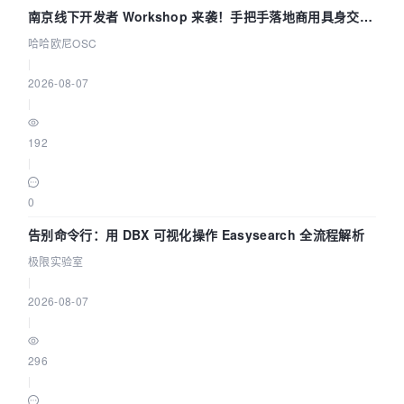
南京线下开发者 Workshop 来袭！手把手落地商用具身交互
智能 Agent 应用
哈哈欧尼OSC
|
2026-08-07
|
192
|
0
告别命令行：用 DBX 可视化操作 Easysearch 全流程解析
极限实验室
|
2026-08-07
|
296
|