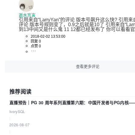
逝水巟言
引用来自“LarryYan”的评论 版本号飙升这么快? 引用来
评论 版本号规则变了，0.9之后就是10了 引用来自“Larry
到13中间又是什么鬼 11 12都已经发布了 你可以看看
2018-02-02 13:53:00
回复 0
点赞 0
查看更多评论
推荐阅读
直播预告｜PG 30 周年系列直播第六期：中国开发者与PG内核
吗？我们贡献了什么？
IvorySQL
|
2026-08-07
|