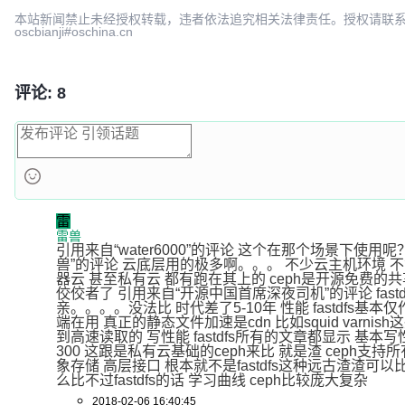
本站新闻禁止未经授权转载，违者依法追究相关法律责任。授权请联
oscbianji#oschina.cn
评论: 8
雷
雷兽
引用来自“water6000”的评论 这个在那个场景下使用呢
兽”的评论 云底层用的极多啊。。。 不少云主机环境 不
器云 甚至私有云 都有跑在其上的 ceph是开源免费的
佼佼者了 引用来自“开源中国首席深夜司机”的评论 fastds呢？
亲。。。。没法比 时代差了5-10年 性能 fastdfs基本仅
端在用 真正的静态文件加速是cdn 比如squid varnish
到高速读取的 写性能 fastdfs所有的文章都显示 基本
300 这跟是私有云基础的ceph来比 就是渣 ceph支持
象存储 高层接口 根本就不是fastdfs这种远古渣渣可以
么比不过fastdfs的话 学习曲线 ceph比较庞大复杂
2018-02-06 16:40:45