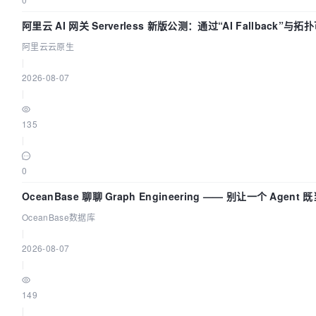
阿里云 AI 网关 Serverless 新版公测：通过“AI Fallback”与
流量治理底座
阿里云云原生
|
2026-08-07
|
135
|
0
OceanBase 聊聊 Graph Engineering —— 别让一个 Agen
OceanBase数据库
|
2026-08-07
|
149
|