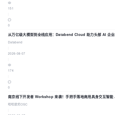
151
|
0
从万亿级大模型到全线应用：Databend Cloud 助力头部 AI 
Trace 数据管道
Databend
|
2026-08-07
|
174
|
0
南京线下开发者 Workshop 来袭！手把手落地商用具身交互智能 A
哈哈欧尼OSC
|