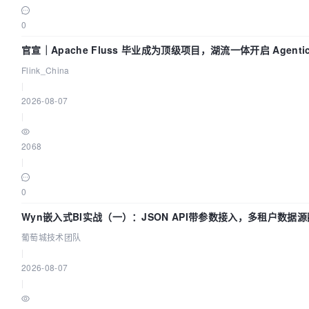
0
官宣｜Apache Fluss 毕业成为顶级项目，湖流一体开启 Agentic
化时代
Flink_China
|
2026-08-07
|
2068
|
0
Wyn嵌入式BI实战（一）：JSON API带参数接入，多租户数据源
城技术团队
葡萄城技术团队
|
2026-08-07
|