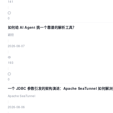
141
|
0
如何给 AI Agent 挑一个靠谱的解析工具？
颖欣
|
2026-08-07
|
193
|
0
一个 JDBC 参数引发的架构演进：Apache SeaTunnel 如何
“定时 Flush”难题
Apache SeaTunnel
|
2026-08-06
|