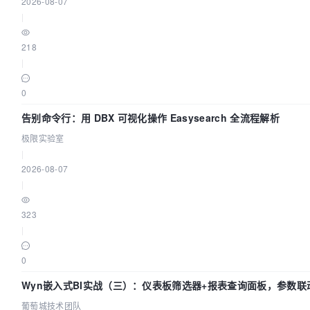
2026-08-07
|
218
|
0
告别命令行：用 DBX 可视化操作 Easysearch 全流程解析
极限实验室
|
2026-08-07
|
323
|
0
Wyn嵌入式BI实战（三）：仪表板筛选器+报表查询面板，参数联
葡萄城技术团队