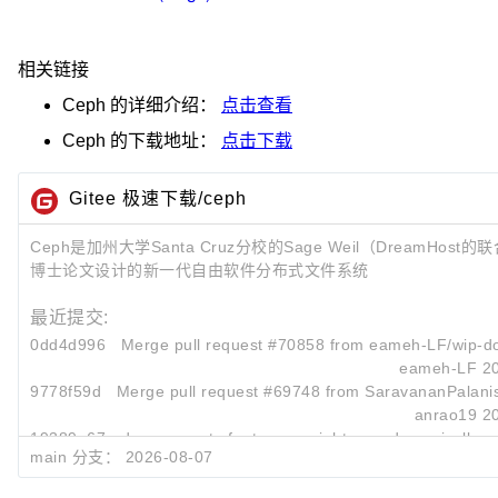
相关链接
Ceph
的详细介绍：
点击查看
Ceph
的下载地址：
点击下载
Gitee 极速下载/ceph
Ceph是加州大学Santa Cruz分校的Sage Weil（DreamHos
博士论文设计的新一代自由软件分布式文件系统
最近提交:
0dd4d996
Merge pull request #70858 from eameh-LF/wip-d
eameh-LF
2
9778f59d
Merge pull request #69748 from SaravananPalan
anrao19
2
19389e67
doc: compute footer copyright year dynamically
main 分支：
2026-08-07
Emmanuel Ameh
2