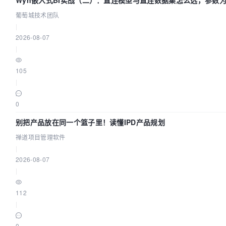
Wyn嵌入式BI实战（二）：直连模型与直连数据集怎么选，参数为
葡萄城技术团队
葡萄城技术团队
|
2026-08-07
|
105
|
0
别把产品放在同一个篮子里！读懂IPD产品规划
禅道项目管理软件
|
2026-08-07
|
112
|
0