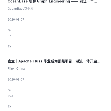
OceanBase 聊聊 Graph Engineering —— 别让一个
Agent 既当运动员又
OceanBase数据库
|
2026-08-07
|
87
|
0
官宣｜Apache Fluss 毕业成为顶级项目，湖流一体开启
Agentic Lake 全面实时化时代
Flink_China
|
2026-08-07
|
703
|