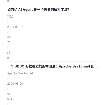
0
如何给 AI Agent 挑一个靠谱的解析工具？
颖欣
|
2026-08-07
|
70
|
0
一个 JDBC 参数引发的架构演进：Apache SeaTunnel 如何
解决数据同步中的“定时 Flush”难题
Apache SeaTunnel
|
2026-08-06
|
514
|