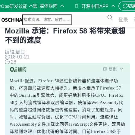
媒体矩阵
vOps研发效能
开源中国APP
切
登录
Mozilla 承诺：Firefox 58 将带来意想
不到的速度
编辑:周其
2018-01-21
28
复制
Mozilla报道，Firefox 58通过新编译器和流媒体编译功
能，将页面加载速度大幅提升。新版本继承了Firefox 57
中的Quantum引擎优势，能更好地利用多核CPU。Firefox 
58引入的流式编译和双层编译器，使编译WebAssembly代
码的速度超过网络数据包传递速度，消除了加载瓶颈。同
时，减轻主线程负担，优化了CPU时间利用。流编译让
WebAssembly文件加载比同等JavaScript文件更快，双层编
译器则缩短非优化代码的编译时间。目前Firefox 58处于