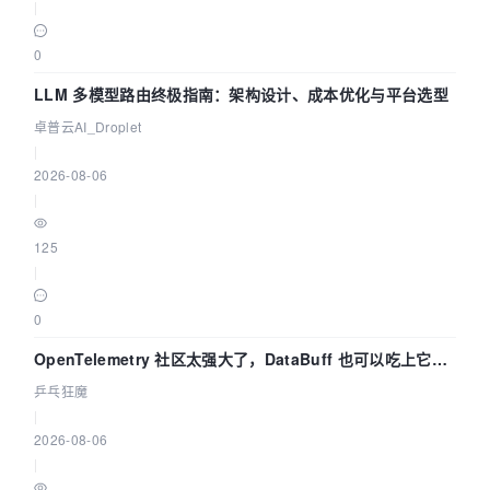
|
0
LLM 多模型路由终极指南：架构设计、成本优化与平台选型
卓普云AI_Droplet
|
2026-08-06
|
125
|
0
OpenTelemetry 社区太强大了，DataBuff 也可以吃上它的
eBPF 链路了
乒乓狂魔
|
2026-08-06
|