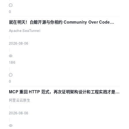
0
就在明天！白鲸开源与你相约 Community Over Code
Asia 2026 主题演讲！
Apache SeaTunnel
|
2026-08-06
|
186
|
0
MCP 重回 HTTP 范式，再次证明架构设计和工程实践才是稀
缺资源
阿里云云原生
|
2026-08-06
|