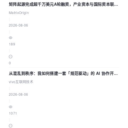
矩阵起源完成超千万美元A轮融资，产业资本与国际资本联手
押注企业级AI基础设施赛道
MatrixOrigin
|
2026-08-06
|
189
|
0
从混乱到秩序：我如何搭建一套「规范驱动」的 AI 协作开发
体系
vivo互联网技术
|
2026-08-06
|
1071
|