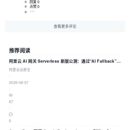
回复 0
点赞 0
查看更多评论
推荐阅读
阿里云 AI 网关 Serverless 新版公测：通过“AI Fallback”与
拓扑可视化构建 AI 流量治理底座
阿里云云原生
|
2026-08-07
|
67
|
0