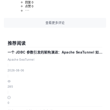
回复 0
点赞 0
查看更多评论
推荐阅读
一个 JDBC 参数引发的架构演进：Apache SeaTunnel 如何
解决数据同步中的“定时 Flush”难题
Apache SeaTunnel
|
2026-08-06
|
285
|
0