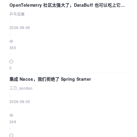
OpenTelemetry 社区太强大了，DataBuff 也可以吃上它的
eBPF 链路了
乒乓狂魔
|
2026-08-06
|
355
|
0
集成 Nacos，我们拒绝了 Spring Starter
三刀_sandao
|
2026-08-05
|
349
|