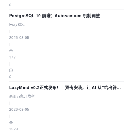
0
PostgreSQL 19 前瞻：Autovacuum 机制调整
IvorySQL
|
2026-08-05
|
177
|
0
LazyMind v0.2正式发布！｜双击安装，让 AI 从“给出答案”
走到“完成交付”
商汤万象开发者
|
2026-08-05
|
1229