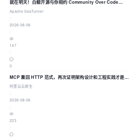
就在明天！白鲸开源与你相约 Community Over Code
Asia 2026 主题演讲！
Apache SeaTunnel
|
2026-08-06
|
147
|
0
MCP 重回 HTTP 范式，再次证明架构设计和工程实践才是稀
缺资源
阿里云云原生
|
2026-08-06
|
223
|