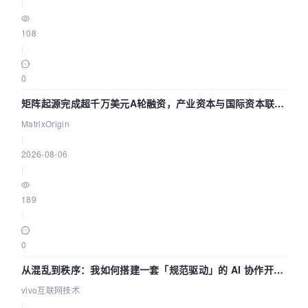
|
108
|
0
矩阵起源完成超千万美元A轮融资，产业资本与国际资本联手
押注企业级AI基础设施赛道
MatrixOrigin
|
2026-08-06
|
189
|
0
从混乱到秩序：我如何搭建一套「规范驱动」的 AI 协作开发
体系
vivo互联网技术
|