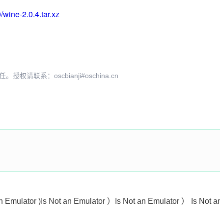
/wine-2.0.4.tar.xz
系：oscbianji#oschina.cn
n Emulator )Is Not an Emulator ）Is Not an Emulator ） Is Not a