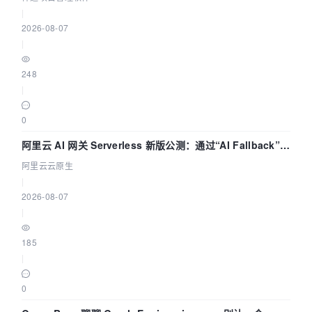
|
2026-08-07
|
248
|
0
阿里云 AI 网关 Serverless 新版公测：通过“AI Fallback”与
拓扑可视化构建 AI 流量治理底座
阿里云云原生
|
2026-08-07
|
185
|
0