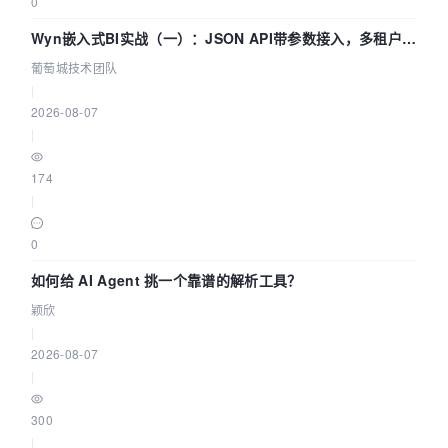
0
Wyn嵌入式BI实战（一）：JSON API带参数接入，多租户数
据源配置指南 | 葡萄城技术团队
葡萄城技术团队
|
2026-08-07
|
174
|
0
如何给 AI Agent 挑一个靠谱的解析工具？
颖欣
|
2026-08-07
|
300
|