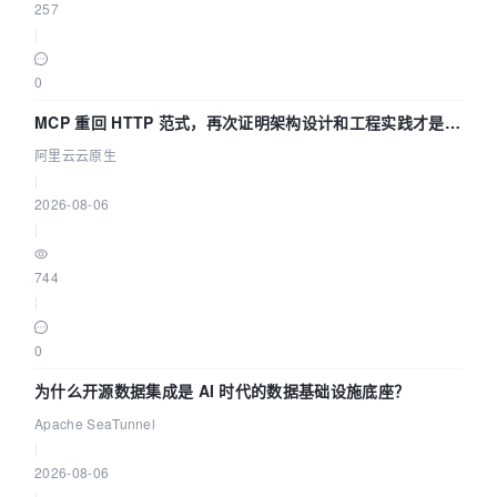
257
|
0
MCP 重回 HTTP 范式，再次证明架构设计和工程实践才是稀
缺资源
阿里云云原生
|
2026-08-06
|
744
|
0
为什么开源数据集成是 AI 时代的数据基础设施底座？
Apache SeaTunnel
|
2026-08-06
|