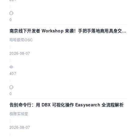
|
0
南京线下开发者 Workshop 来袭！手把手落地商用具身交互
智能 Agent 应用
哈哈欧尼OSC
|
2026-08-07
|
407
|
0
告别命令行：用 DBX 可视化操作 Easysearch 全流程解析
极限实验室
|
2026-08-07
|