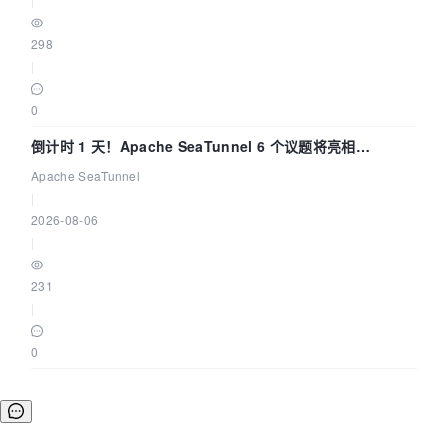
298
|
0
倒计时 1 天！Apache SeaTunnel 6 个议题将亮相
Community Over Code Asia 2026
Apache SeaTunnel
|
2026-08-06
|
231
|
0