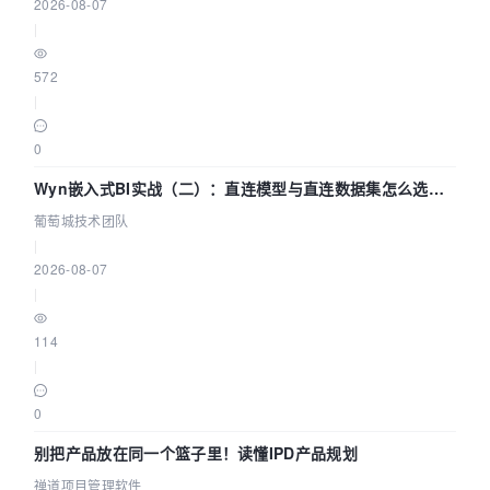
2026-08-07
|
572
|
0
Wyn嵌入式BI实战（二）：直连模型与直连数据集怎么选，
参数为什么不生效？| 葡萄城技术团队
葡萄城技术团队
|
2026-08-07
|
114
|
0
别把产品放在同一个篮子里！读懂IPD产品规划
禅道项目管理软件