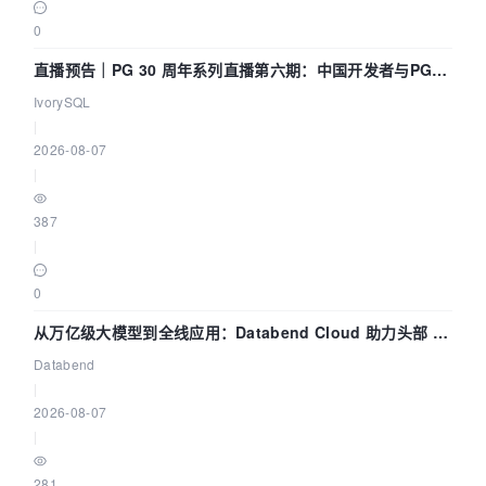
0
直播预告｜PG 30 周年系列直播第六期：中国开发者与PG内
核——我们改得动吗？我们贡献了什么？
IvorySQL
|
2026-08-07
|
387
|
0
从万亿级大模型到全线应用：Databend Cloud 助力头部 AI
企业构建全链路 Trace 数据管道
Databend
|
2026-08-07
|
281