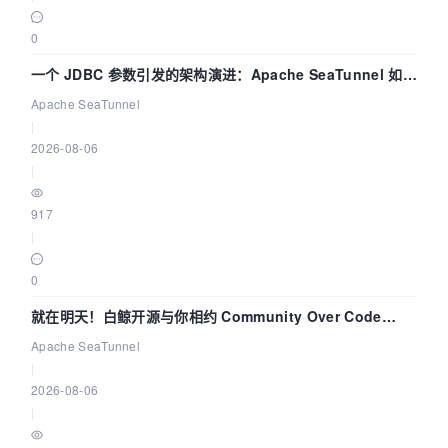
0
一个 JDBC 参数引发的架构演进：Apache SeaTunnel 如何
解决数据同步中的“定时 Flush”难题
Apache SeaTunnel
|
2026-08-06
|
917
|
0
就在明天！白鲸开源与你相约 Community Over Code
Asia 2026 主题演讲！
Apache SeaTunnel
|
2026-08-06
|