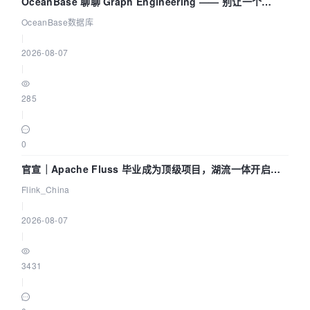
OceanBase 聊聊 Graph Engineering —— 别让一个
Agent 既当运动员又
OceanBase数据库
|
2026-08-07
|
285
|
0
官宣｜Apache Fluss 毕业成为顶级项目，湖流一体开启
Agentic Lake 全面实时化时代
Flink_China
|
2026-08-07
|
3431
|