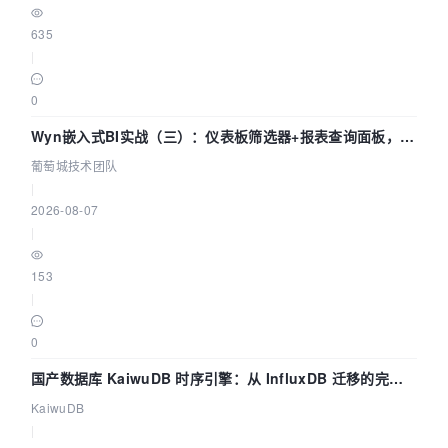
635
|
0
Wyn嵌入式BI实战（三）：仪表板筛选器+报表查询面板，参
数联动全闭环
葡萄城技术团队
|
2026-08-07
|
153
|
0
国产数据库 KaiwuDB 时序引擎：从 InfluxDB 迁移的完整
技术路径
KaiwuDB
|