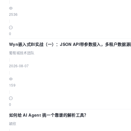
|
2536
|
0
Wyn嵌入式BI实战（一）：JSON API带参数接入，多租户数据源
葡萄城技术团队
|
2026-08-07
|
159
|
0
如何给 AI Agent 挑一个靠谱的解析工具？
颖欣
|