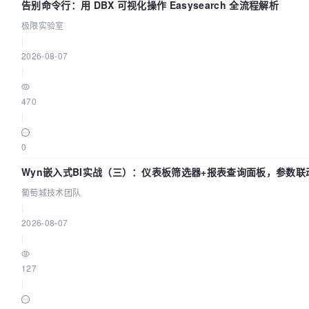
告别命令行：用 DBX 可视化操作 Easysearch 全流程解析
极限实验室
|
2026-08-07
|
470
|
0
Wyn嵌入式BI实战（三）：仪表板筛选器+报表查询面板，参数联
葡萄城技术团队
|
2026-08-07
|
127
|