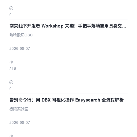
|
0
南京线下开发者 Workshop 来袭！手把手落地商用具身交互
智能 Agent 应用
哈哈欧尼OSC
|
2026-08-07
|
218
|
0
告别命令行：用 DBX 可视化操作 Easysearch 全流程解析
极限实验室
|
2026-08-07
|