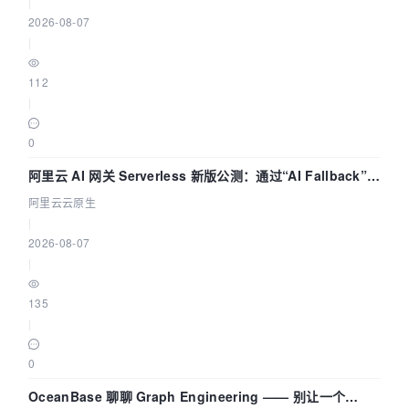
|
2026-08-07
|
112
|
0
阿里云 AI 网关 Serverless 新版公测：通过“AI Fallback”与
拓扑可视化构建 AI 流量治理底座
阿里云云原生
|
2026-08-07
|
135
|
0
OceanBase 聊聊 Graph Engineering —— 别让一个