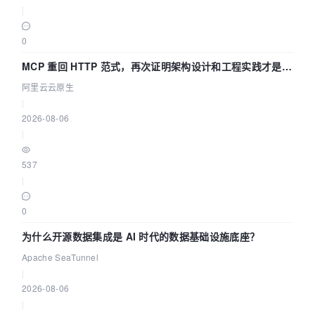
|
0
MCP 重回 HTTP 范式，再次证明架构设计和工程实践才是稀
缺资源
阿里云云原生
|
2026-08-06
|
537
|
0
为什么开源数据集成是 AI 时代的数据基础设施底座？
Apache SeaTunnel
|
2026-08-06
|