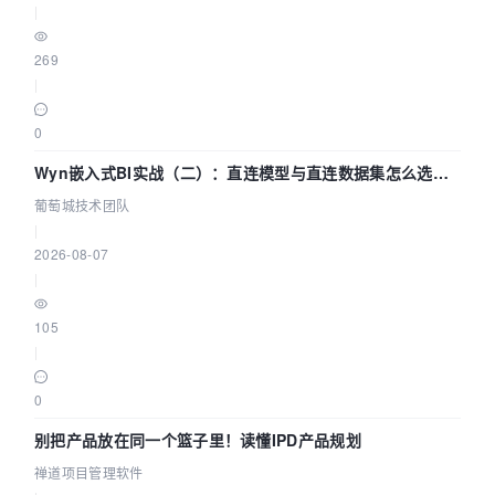
|
269
|
0
Wyn嵌入式BI实战（二）：直连模型与直连数据集怎么选，
参数为什么不生效？| 葡萄城技术团队
葡萄城技术团队
|
2026-08-07
|
105
|
0
别把产品放在同一个篮子里！读懂IPD产品规划
禅道项目管理软件