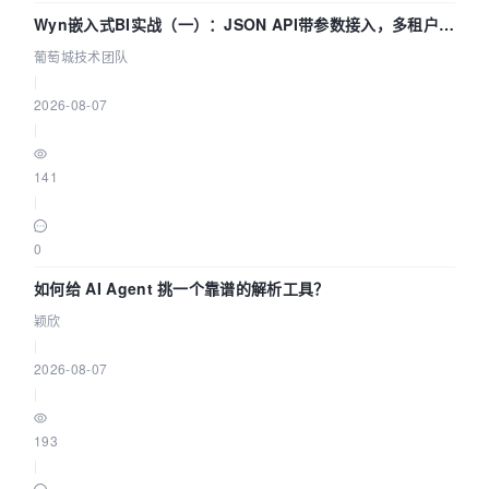
Wyn嵌入式BI实战（一）：JSON API带参数接入，多租户数
据源配置指南 | 葡萄城技术团队
葡萄城技术团队
|
2026-08-07
|
141
|
0
如何给 AI Agent 挑一个靠谱的解析工具？
颖欣
|
2026-08-07
|
193
|