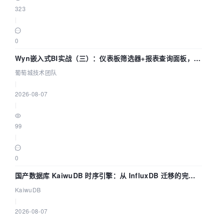
323
|
0
Wyn嵌入式BI实战（三）：仪表板筛选器+报表查询面板，参
数联动全闭环
葡萄城技术团队
|
2026-08-07
|
99
|
0
国产数据库 KaiwuDB 时序引擎：从 InfluxDB 迁移的完整
技术路径
KaiwuDB
|
2026-08-07