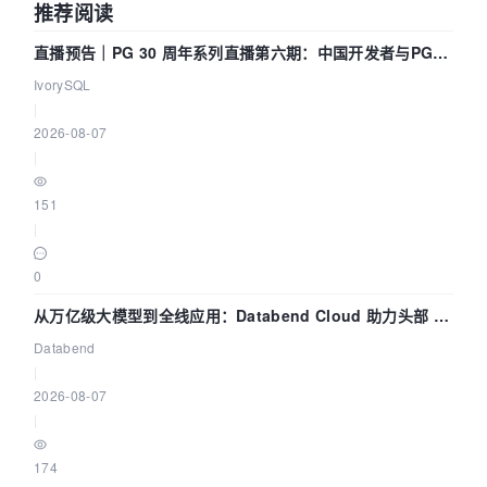
推荐阅读
直播预告｜PG 30 周年系列直播第六期：中国开发者与PG内
核——我们改得动吗？我们贡献了什么？
IvorySQL
|
2026-08-07
|
151
|
0
从万亿级大模型到全线应用：Databend Cloud 助力头部 AI
企业构建全链路 Trace 数据管道
Databend
|
2026-08-07
|
174