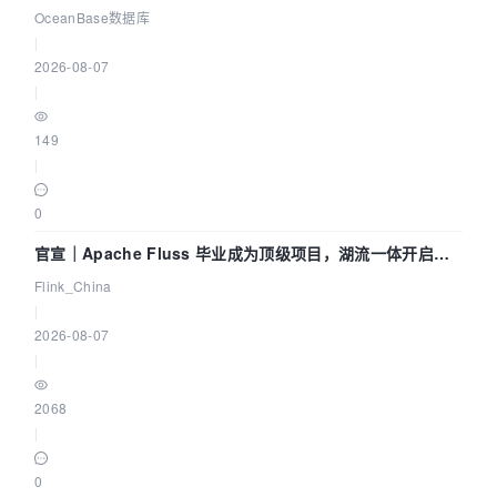
Agent 既当运动员又
OceanBase数据库
|
2026-08-07
|
149
|
0
官宣｜Apache Fluss 毕业成为顶级项目，湖流一体开启
Agentic Lake 全面实时化时代
Flink_China
|
2026-08-07
|
2068
|
0