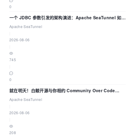
0
一个 JDBC 参数引发的架构演进：Apache SeaTunnel 如何
解决数据同步中的“定时 Flush”难题
Apache SeaTunnel
|
2026-08-06
|
745
|
0
就在明天！白鲸开源与你相约 Community Over Code
Asia 2026 主题演讲！
Apache SeaTunnel
|
2026-08-06
|
208