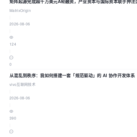
矩阵起源完成超千万美元A轮融资，产业资本与国际资本联手押注企
MatrixOrigin
|
2026-08-06
|
124
|
0
从混乱到秩序：我如何搭建一套「规范驱动」的 AI 协作开发体系
vivo互联网技术
|
2026-08-06
|
390
|