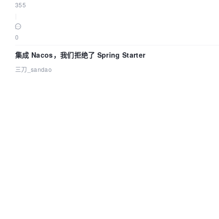
355
|
0
集成 Nacos，我们拒绝了 Spring Starter
三刀_sandao
|
2026-08-05
|
349
|
0
PostgreSQL 19 前瞻：Autovacuum 机制调整
IvorySQL
|
2026-08-05