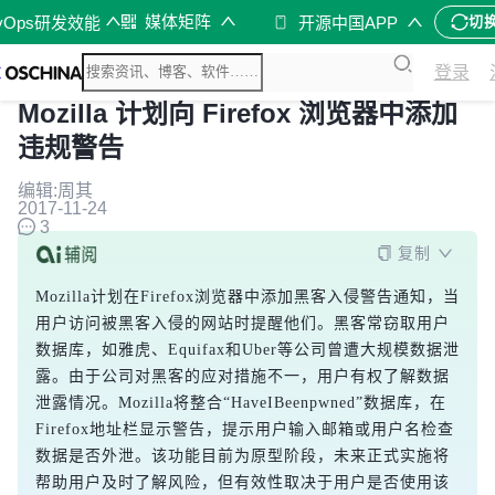
媒体矩阵
vOps研发效能
开源中国APP
切
登录
Mozilla 计划向 Firefox 浏览器中添加
违规警告
编辑:周其
2017-11-24
3
复制
Mozilla计划在Firefox浏览器中添加黑客入侵警告通知，当
用户访问被黑客入侵的网站时提醒他们。黑客常窃取用户
数据库，如雅虎、Equifax和Uber等公司曾遭大规模数据泄
露。由于公司对黑客的应对措施不一，用户有权了解数据
泄露情况。Mozilla将整合“HaveIBeenpwned”数据库，在
Firefox地址栏显示警告，提示用户输入邮箱或用户名检查
数据是否外泄。该功能目前为原型阶段，未来正式实施将
帮助用户及时了解风险，但有效性取决于用户是否使用该