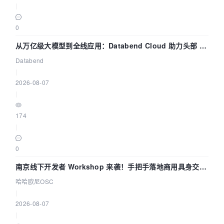
|
0
从万亿级大模型到全线应用：Databend Cloud 助力头部 AI
企业构建全链路 Trace 数据管道
Databend
|
2026-08-07
|
174
|
0
南京线下开发者 Workshop 来袭！手把手落地商用具身交互
智能 Agent 应用
哈哈欧尼OSC
|
2026-08-07
|