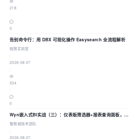
218
|
0
告别命令行：用 DBX 可视化操作 Easysearch 全流程解析
极限实验室
|
2026-08-07
|
334
|
0
Wyn嵌入式BI实战（三）：仪表板筛选器+报表查询面板，参
数联动全闭环
葡萄城技术团队
|
2026-08-07