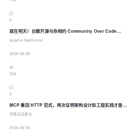
|
0
就在明天！白鲸开源与你相约 Community Over Code
Asia 2026 主题演讲！
Apache SeaTunnel
|
2026-08-06
|
208
|
0
MCP 重回 HTTP 范式，再次证明架构设计和工程实践才是稀
缺资源
阿里云云原生
|
2026-08-06
|