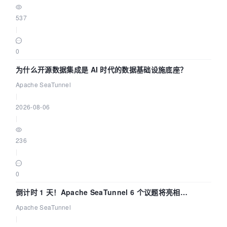
537
|
0
为什么开源数据集成是 AI 时代的数据基础设施底座？
Apache SeaTunnel
|
2026-08-06
|
236
|
0
倒计时 1 天！Apache SeaTunnel 6 个议题将亮相
Community Over Code Asia 2026
Apache SeaTunnel
|