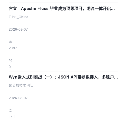
官宣｜Apache Fluss 毕业成为顶级项目，湖流一体开启
Agentic Lake 全面实时化时代
Flink_China
|
2026-08-07
|
2097
|
0
Wyn嵌入式BI实战（一）：JSON API带参数接入，多租户数
据源配置指南 | 葡萄城技术团队
葡萄城技术团队
|
2026-08-07
|
141
|