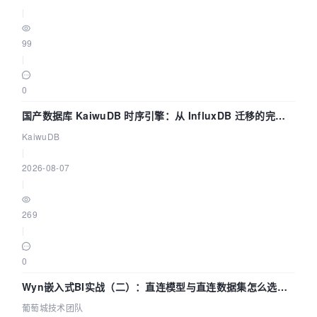
|
99
|
0
国产数据库 KaiwuDB 时序引擎：从 InfluxDB 迁移的完整
技术路径
KaiwuDB
|
2026-08-07
|
269
|
0
Wyn嵌入式BI实战（二）：直连模型与直连数据集怎么选，
参数为什么不生效？| 葡萄城技术团队
葡萄城技术团队