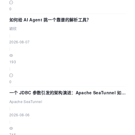
0
如何给 AI Agent 挑一个靠谱的解析工具？
颖欣
|
2026-08-07
|
193
|
0
一个 JDBC 参数引发的架构演进：Apache SeaTunnel 如何
解决数据同步中的“定时 Flush”难题
Apache SeaTunnel
|
2026-08-06
|
745