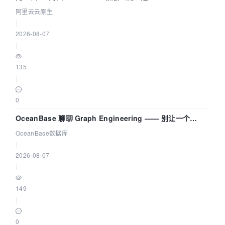
拓扑可视化构建 AI 流量治理底座
阿里云云原生
|
2026-08-07
|
135
|
0
OceanBase 聊聊 Graph Engineering —— 别让一个
Agent 既当运动员又
OceanBase数据库
|
2026-08-07
|
149
|
0