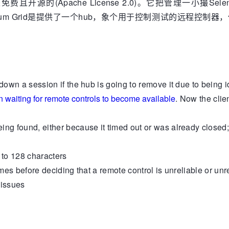
费且开源的(Apache License 2.0)。它把管理一小撮
lenium Grid是提供了一个hub，象个用于控制测试的远程
own a session if the hub is going to remove it due to being id
n waiting for remote controls to become available
. Now the clie
ng found, either because it timed out or was already closed;
to 128 characters
mes before deciding that a remote control is unreliable or un
 issues