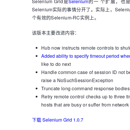
Selenium Grid是
Selenium
的一 个扩展，也是免
Selenium实际的事情分开了。实际上，Se
个有效的Selenium-RC实例上。
该版本主要改进内容：
Hub now instructs remote controls to shutd
Added ability to specify timeout period whe
like to do next
Handle common case of session ID not bei
raise a NoSuchSessionException
Truncate long command response bodies 
Retry remote control checks up to three ti
hosts that are busy or suffer from network
下载 Selenium Grid 1.0.7