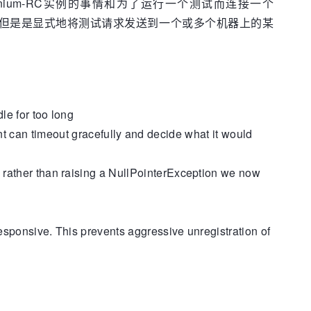
Selenium-RC实例的事情和为了运行一个测试而连接一个
控制器，但是是显式地将测试请求发送到一个或多个机器上的某
le for too long
nt can timeout gracefully and decide what it would
 rather than raising a NullPointerException we now
responsive. This prevents aggressive unregistration of