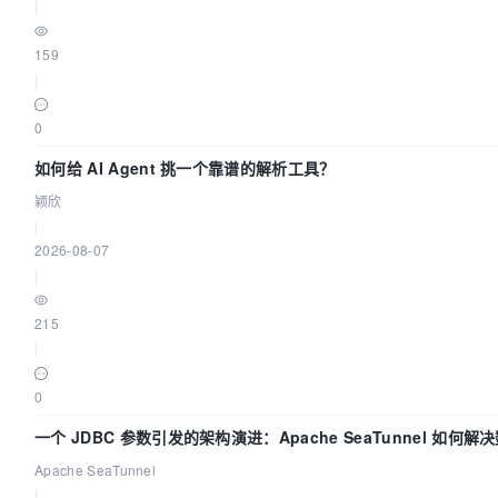
|
159
|
0
如何给 AI Agent 挑一个靠谱的解析工具？
颖欣
|
2026-08-07
|
215
|
0
一个 JDBC 参数引发的架构演进：Apache SeaTunnel 如何
时 Flush”难题
Apache SeaTunnel
|