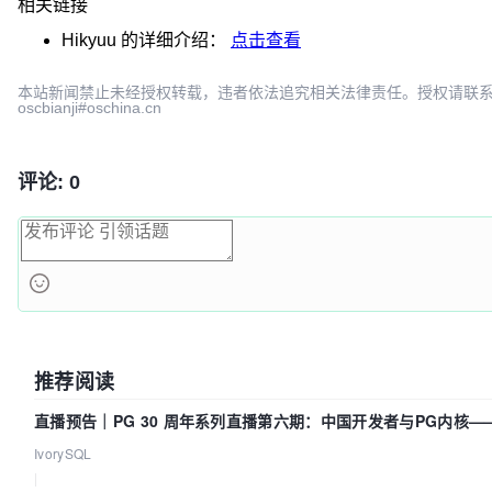
相关链接
Hikyuu
的详细介绍：
点击查看
本站新闻禁止未经授权转载，违者依法追究相关法律责任。授权请联
oscbianji#oschina.cn
评论: 0
推荐阅读
直播预告｜PG 30 周年系列直播第六期：中国开发者与PG内核
吗？我们贡献了什么？
IvorySQL
|