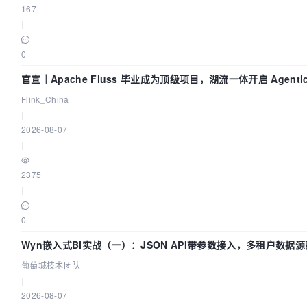
167
|
0
官宣｜Apache Fluss 毕业成为顶级项目，湖流一体开启 Agentic
化时代
Flink_China
|
2026-08-07
|
2375
|
0
Wyn嵌入式BI实战（一）：JSON API带参数接入，多租户数据源
城技术团队
葡萄城技术团队
|
2026-08-07