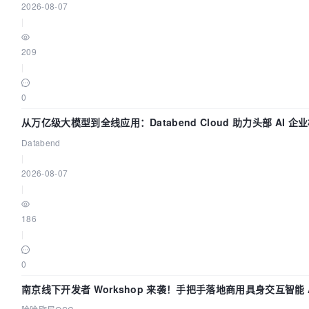
2026-08-07
|
209
|
0
从万亿级大模型到全线应用：Databend Cloud 助力头部 AI 
Trace 数据管道
Databend
|
2026-08-07
|
186
|
0
南京线下开发者 Workshop 来袭！手把手落地商用具身交互智能 A