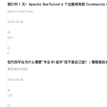
倒计时 1 天！Apache SeaTunnel 6 个议题将亮相 Community O
Asia 2026
Apache SeaTunnel
|
2026-08-06
|
203
|
0
低代码平台为什么需要"专业 BI 组件"而不是自己造？ | 葡萄城技
葡萄城技术团队
|
2026-08-06
|
153
|