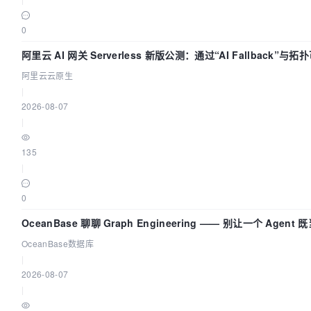
0
阿里云 AI 网关 Serverless 新版公测：通过“AI Fallback”与拓
量治理底座
阿里云云原生
|
2026-08-07
|
135
|
0
OceanBase 聊聊 Graph Engineering —— 别让一个 Agen
OceanBase数据库
|
2026-08-07
|