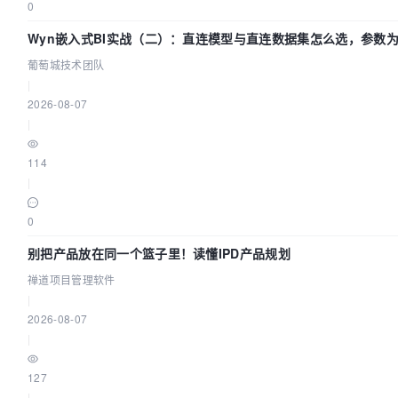
0
Wyn嵌入式BI实战（二）：直连模型与直连数据集怎么选，参数为
葡萄城技术团队
葡萄城技术团队
|
2026-08-07
|
114
|
0
别把产品放在同一个篮子里！读懂IPD产品规划
禅道项目管理软件
|
2026-08-07
|
127
|