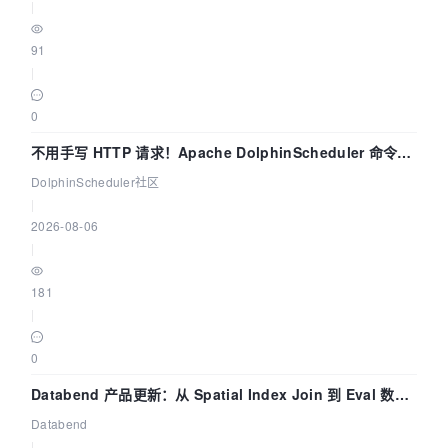
|
91
|
0
不用手写 HTTP 请求！Apache DolphinScheduler 命令行
dsctl 两分钟上手
DolphinScheduler社区
|
2026-08-06
|
181
|
0
Databend 产品更新：从 Spatial Index Join 到 Eval 数据
管道
Databend
|