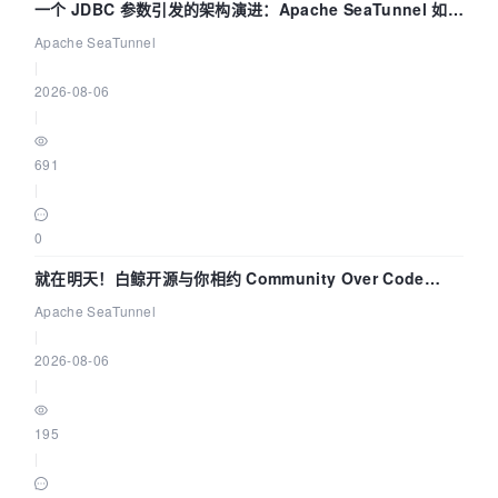
一个 JDBC 参数引发的架构演进：Apache SeaTunnel 如何
解决数据同步中的“定时 Flush”难题
Apache SeaTunnel
|
2026-08-06
|
691
|
0
就在明天！白鲸开源与你相约 Community Over Code
Asia 2026 主题演讲！
Apache SeaTunnel
|
2026-08-06
|
195
|