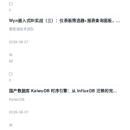
0
Wyn嵌入式BI实战（三）：仪表板筛选器+报表查询面板，参
数联动全闭环
葡萄城技术团队
|
2026-08-07
|
82
|
0
国产数据库 KaiwuDB 时序引擎：从 InfluxDB 迁移的完整
技术路径
KaiwuDB
|
2026-08-07
|