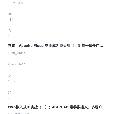
2026-08-07
|
134
|
0
官宣｜Apache Fluss 毕业成为顶级项目，湖流一体开启
Agentic Lake 全面实时化时代
Flink_China
|
2026-08-07
|
1257
|
0
Wyn嵌入式BI实战（一）：JSON API带参数接入，多租户数