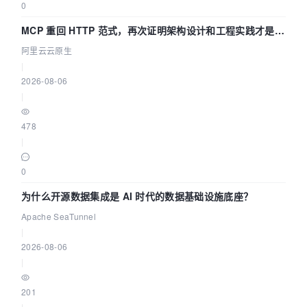
0
MCP 重回 HTTP 范式，再次证明架构设计和工程实践才是稀
缺资源
阿里云云原生
|
2026-08-06
|
478
|
0
为什么开源数据集成是 AI 时代的数据基础设施底座？
Apache SeaTunnel
|
2026-08-06
|
201
|