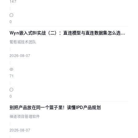
147
|
0
Wyn嵌入式BI实战（二）：直连模型与直连数据集怎么选，
参数为什么不生效？| 葡萄城技术团队
葡萄城技术团队
|
2026-08-07
|
71
|
0
别把产品放在同一个篮子里！读懂IPD产品规划
禅道项目管理软件
|
2026-08-07
|