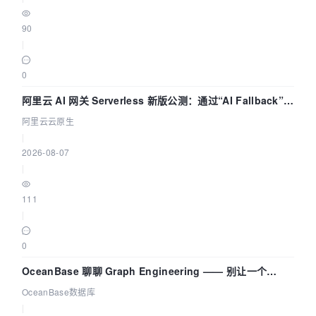
90
|
0
阿里云 AI 网关 Serverless 新版公测：通过“AI Fallback”与
拓扑可视化构建 AI 流量治理底座
阿里云云原生
|
2026-08-07
|
111
|
0
OceanBase 聊聊 Graph Engineering —— 别让一个
Agent 既当运动员又
OceanBase数据库
|