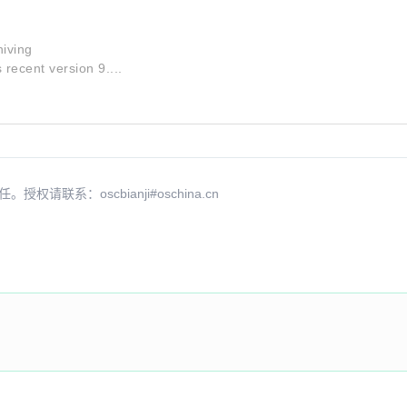
iving
s recent version 9....
系：oscbianji#oschina.cn