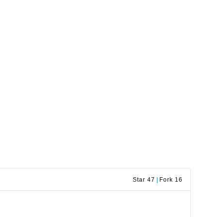
Star 47
|
Fork 16