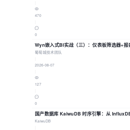
|
470
|
0
Wyn嵌入式BI实战（三）：仪表板筛选器+
葡萄城技术团队
|
2026-08-07
|
127
|
0
国产数据库 KaiwuDB 时序引擎：从 Influ
KaiwuDB
|