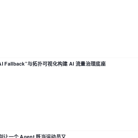
“AI Fallback”与拓扑可视化构建 AI 流量治理底座
 —— 别让一个 Agent 既当运动员又