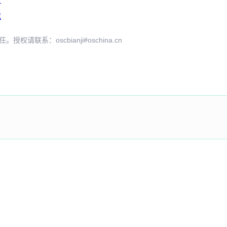
载
系：oscbianji#oschina.cn