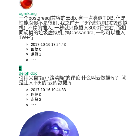
egmkang
一个postgresql兼容的云db, 有一点类似TiDB. 但是
性能貌似不是很好, 我之前开了6个虚拟机(垃圾虚拟
机), 不停的插入, 一秒就只能插入3000行左右. 而相
同规模的垃圾虚拟机, 搞Cassandra, 一秒可以插入
1W+行
2017-10-16 17:24:43
回复 0
点赞 1
d
delphidoc
引用来自“绫小路清隆”的评论 什么叫云数据库？ 就
是让人不知所云的数据库
2017-10-16 10:44:33
回复 0
点赞 2