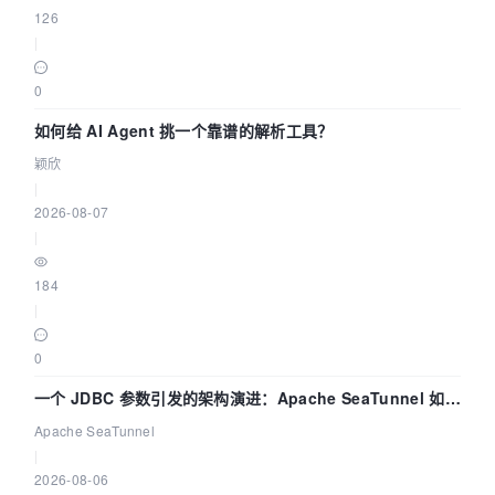
126
|
0
如何给 AI Agent 挑一个靠谱的解析工具？
颖欣
|
2026-08-07
|
184
|
0
一个 JDBC 参数引发的架构演进：Apache SeaTunnel 如何
解决数据同步中的“定时 Flush”难题
Apache SeaTunnel
|
2026-08-06