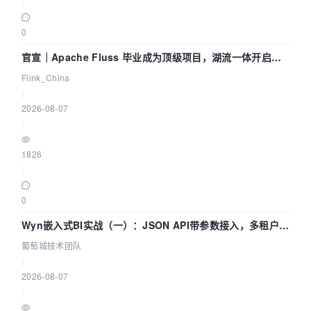
|
0
官宣｜Apache Fluss 毕业成为顶级项目，湖流一体开启
Agentic Lake 全面实时化时代
Flink_China
|
2026-08-07
|
1826
|
0
Wyn嵌入式BI实战（一）：JSON API带参数接入，多租户数
据源配置指南 | 葡萄城技术团队
葡萄城技术团队
|
2026-08-07
|