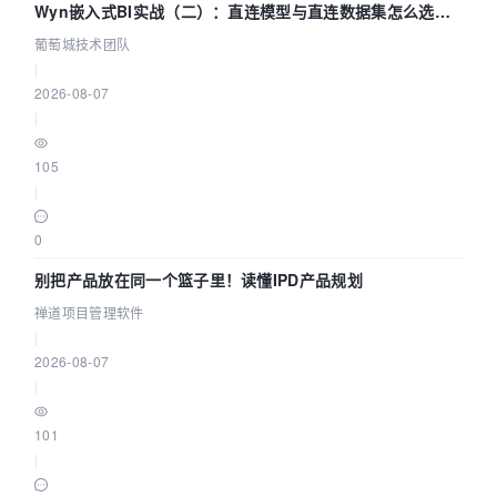
Wyn嵌入式BI实战（二）：直连模型与直连数据集怎么选，
参数为什么不生效？| 葡萄城技术团队
葡萄城技术团队
|
2026-08-07
|
105
|
0
别把产品放在同一个篮子里！读懂IPD产品规划
禅道项目管理软件
|
2026-08-07
|
101
|