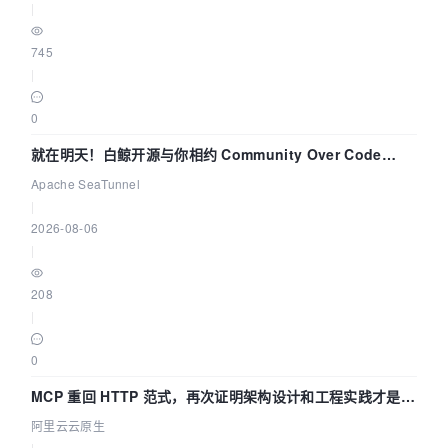
|
745
|
0
就在明天！白鲸开源与你相约 Community Over Code
Asia 2026 主题演讲！
Apache SeaTunnel
|
2026-08-06
|
208
|
0
MCP 重回 HTTP 范式，再次证明架构设计和工程实践才是稀
缺资源
阿里云云原生
|