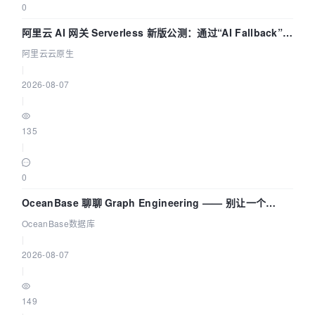
0
阿里云 AI 网关 Serverless 新版公测：通过“AI Fallback”与
拓扑可视化构建 AI 流量治理底座
阿里云云原生
|
2026-08-07
|
135
|
0
OceanBase 聊聊 Graph Engineering —— 别让一个
Agent 既当运动员又
OceanBase数据库
|
2026-08-07
|
149