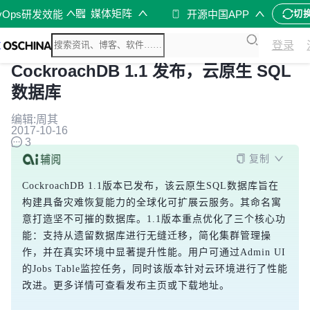
媒体矩阵
vOps研发效能
开源中国APP
切
登录
CockroachDB 1.1 发布，云​​原生 SQL
数据库
编辑:周其
2017-10-16
3
复制
CockroachDB 1.1版本已发布，该云原生SQL数据库旨在
构建具备灾难恢复能力的全球化可扩展云服务。其命名寓
意打造坚不可摧的数据库。1.1版本重点优化了三个核心功
能：支持从遗留数据库进行无缝迁移，简化集群管理操
作，并在真实环境中显著提升性能。用户可通过Admin UI
的Jobs Table监控任务，同时该版本针对云环境进行了性能
改进。更多详情可查看发布主页或下载地址。