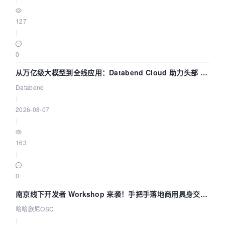
127
|
0
从万亿级大模型到全线应用：Databend Cloud 助力头部 AI
企业构建全链路 Trace 数据管道
Databend
|
2026-08-07
|
163
|
0
南京线下开发者 Workshop 来袭！手把手落地商用具身交互
智能 Agent 应用
哈哈欧尼OSC
|