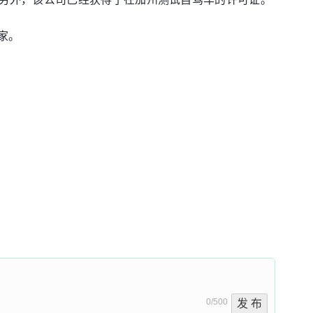
家。
0/500
发 布