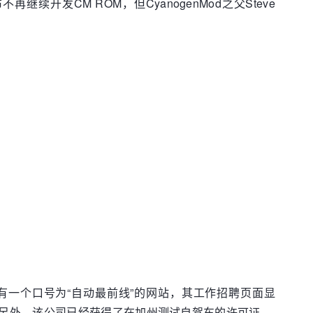
继续开发CM ROM，但CyanogenMod之父Steve
们现在拥有一个口号为“自动最前线”的网站，其工作招聘页面显
另外，该公司已经获得了在加州测试自驾车的许可证。