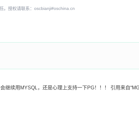
系：oscbianji#oschina.cn
我还是会继续用MYSQL，还是心理上支持一下PG！！！ 引用来自“MG