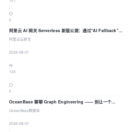
101
|
0
阿里云 AI 网关 Serverless 新版公测：通过“AI Fallback”与
拓扑可视化构建 AI 流量治理底座
阿里云云原生
|
2026-08-07
|
135
|
0
OceanBase 聊聊 Graph Engineering —— 别让一个
Agent 既当运动员又
OceanBase数据库
|
2026-08-07
|