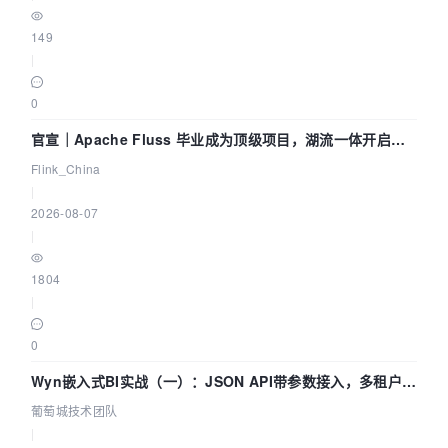
149
|
0
官宣｜Apache Fluss 毕业成为顶级项目，湖流一体开启
Agentic Lake 全面实时化时代
Flink_China
|
2026-08-07
|
1804
|
0
Wyn嵌入式BI实战（一）：JSON API带参数接入，多租户数
据源配置指南 | 葡萄城技术团队
葡萄城技术团队
|