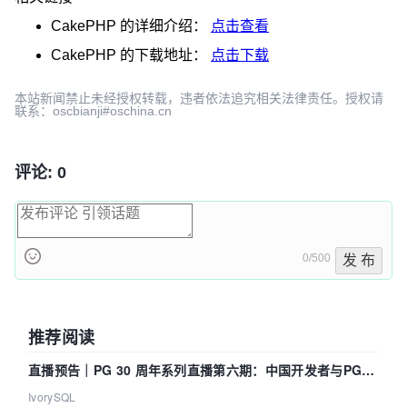
CakePHP
的详细介绍：
点击查看
CakePHP
的下载地址：
点击下载
本站新闻禁止未经授权转载，违者依法追究相关法律责任。授权请
联系：oscbianji#oschina.cn
评论: 0
0/500
发 布
推荐阅读
直播预告｜PG 30 周年系列直播第六期：中国开发者与PG内
核——我们改得动吗？我们贡献了什么？
IvorySQL