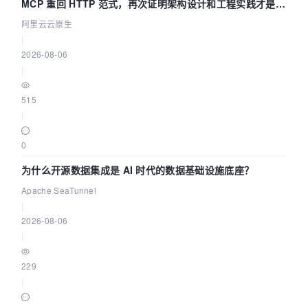
MCP 重回 HTTP 范式，再次证明架构设计和工程实践才是稀
缺资源
阿里云云原生
|
2026-08-06
|
515
|
0
为什么开源数据集成是 AI 时代的数据基础设施底座？
Apache SeaTunnel
|
2026-08-06
|
229
|