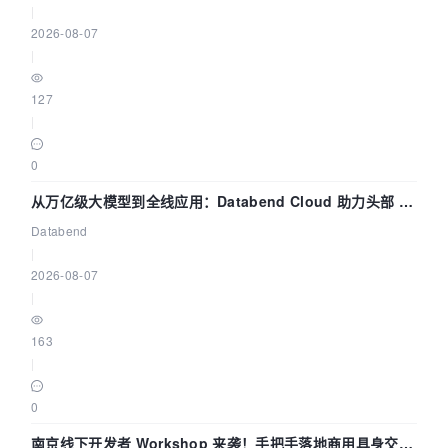
|
2026-08-07
|
127
|
0
从万亿级大模型到全线应用：Databend Cloud 助力头部 AI
企业构建全链路 Trace 数据管道
Databend
|
2026-08-07
|
163
|
0
南京线下开发者 Workshop 来袭！手把手落地商用具身交互