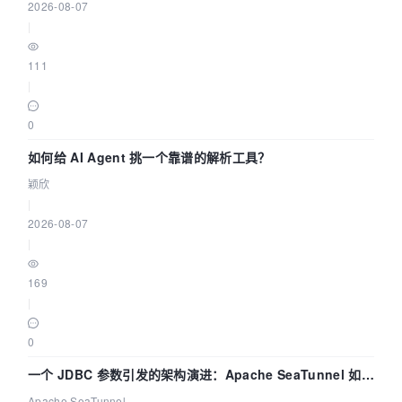
2026-08-07
|
111
|
0
如何给 AI Agent 挑一个靠谱的解析工具？
颖欣
|
2026-08-07
|
169
|
0
一个 JDBC 参数引发的架构演进：Apache SeaTunnel 如何
解决数据同步中的“定时 Flush”难题
Apache SeaTunnel