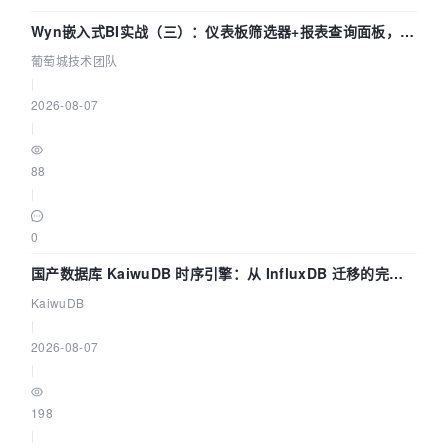
Wyn嵌入式BI实战（三）：仪表板筛选器+报表查询面板，参
数联动全闭环
葡萄城技术团队
|
2026-08-07
|
88
|
0
国产数据库 KaiwuDB 时序引擎：从 InfluxDB 迁移的完整
技术路径
KaiwuDB
|
2026-08-07
|
198
|