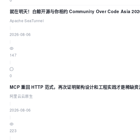
就在明天！白鲸开源与你相约 Community Over Code Asia 20
讲！
Apache SeaTunnel
|
2026-08-06
|
147
|
0
MCP 重回 HTTP 范式，再次证明架构设计和工程实践才是稀缺资
阿里云云原生
|
2026-08-06
|
223
|