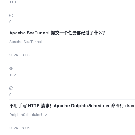
110
|
0
Apache SeaTunnel 提交一个任务都经过了什么？
Apache SeaTunnel
|
2026-08-06
|
122
|
0
不用手写 HTTP 请求！Apache DolphinScheduler 命令行 dsc
上手
DolphinScheduler社区
|
2026-08-06
|