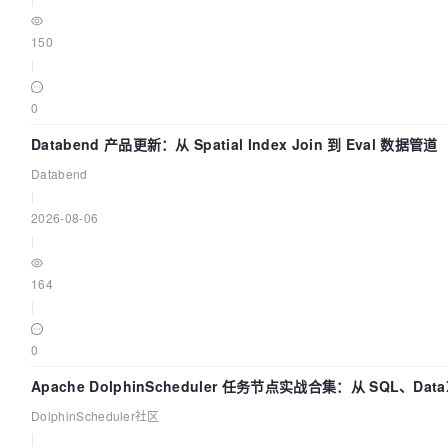
150
|
0
Databend 产品更新：从 Spatial Index Join 到 Eval 数据管道
Databend
|
2026-08-06
|
164
|
0
Apache DolphinScheduler 任务节点实战合集：从 SQL、Data
Spark、Flink 一次配置全打通
DolphinScheduler社区
|