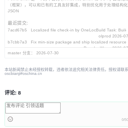
（框架），可以和已有的工具友好集成，特别优化用于处理结构化数
JSON
最近提交:
7acd67b5
Localized file check-in by OneLocBuild Task: Build 
olprod
2026-07
b7cbb7a3
Fix min-size package and ship localized resources 
Dongbo Wang
2026-07
master 分支：
2026-07-30
f3648da9
Fix the W3C URIs in
.resx
resource files (#27729)
Dongbo Wang
2026-07
本站新闻禁止未经授权转载，违者依法追究相关法律责任。授权请联
oscbianji#oschina.cn
评论: 8
0/5