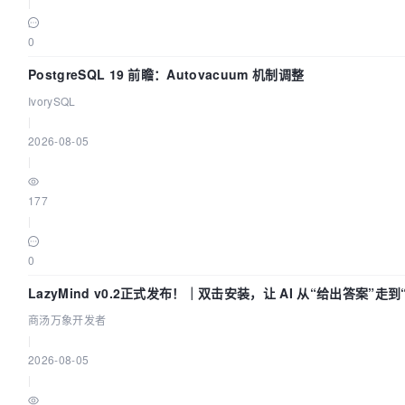
|
0
PostgreSQL 19 前瞻：Autovacuum 机制调整
IvorySQL
|
2026-08-05
|
177
|
0
LazyMind v0.2正式发布！｜双击安装，让 AI 从“给出答案”走
付”
商汤万象开发者
|
2026-08-05
|