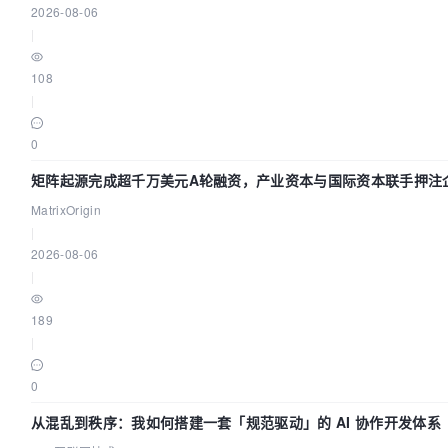
2026-08-06
|
108
|
0
矩阵起源完成超千万美元A轮融资，产业资本与国际资本联手押注企
基础设施赛道
MatrixOrigin
|
2026-08-06
|
189
|
0
从混乱到秩序：我如何搭建一套「规范驱动」的 AI 协作开发体系