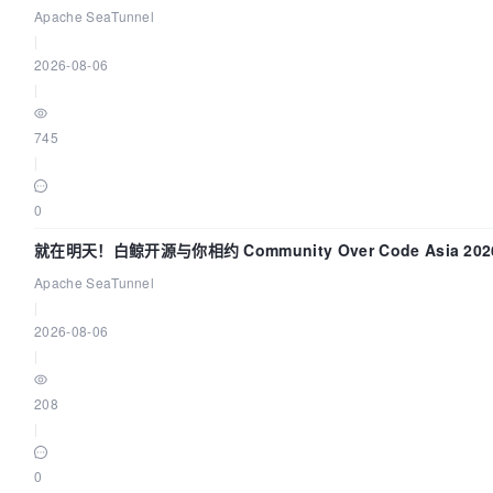
Apache SeaTunnel
|
2026-08-06
|
745
|
0
就在明天！白鲸开源与你相约 Community Over Code Asia 2
Apache SeaTunnel
|
2026-08-06
|
208
|
0