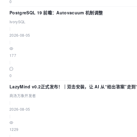
0
PostgreSQL 19 前瞻：Autovacuum 机制调整
IvorySQL
|
2026-08-05
|
177
|
0
LazyMind v0.2正式发布！｜双击安装，让 AI 从“给出答案”走
付”
商汤万象开发者
|
2026-08-05
|
1229
|