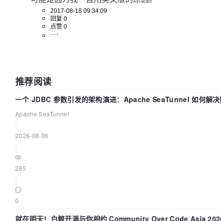
2017-08-18 09:34:09
回复 0
点赞 0
推荐阅读
一个 JDBC 参数引发的架构演进：Apache SeaTunnel 如何解
中的“定时 Flush”难题
Apache SeaTunnel
|
2026-08-06
|
285
|
0
就在明天！白鲸开源与你相约 Community Over Code Asia 20