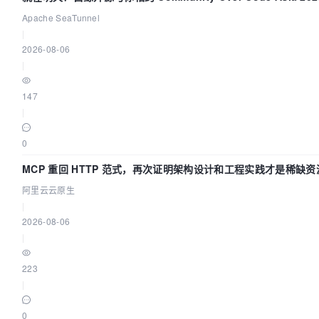
讲！
Apache SeaTunnel
|
2026-08-06
|
147
|
0
MCP 重回 HTTP 范式，再次证明架构设计和工程实践才是稀缺资
阿里云云原生
|
2026-08-06
|
223
|
0