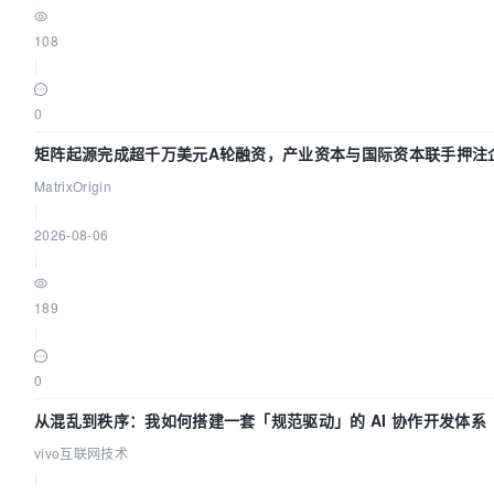
108
|
0
矩阵起源完成超千万美元A轮融资，产业资本与国际资本联手押注企
基础设施赛道
MatrixOrigin
|
2026-08-06
|
189
|
0
从混乱到秩序：我如何搭建一套「规范驱动」的 AI 协作开发体系
vivo互联网技术
|