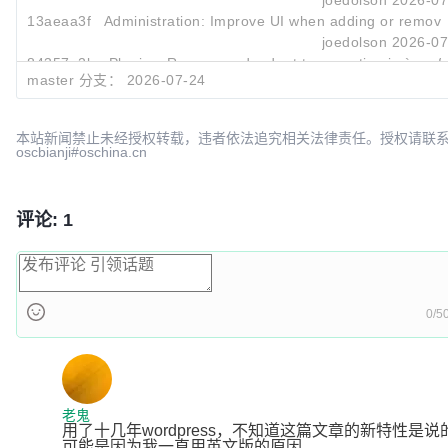
joedolson
2026-07
13aeaa3f
Administration: Improve UI when adding or removi
joedolson
2026-07
84357a2b
Plugins: Remove redundant type casting in `wp_filt
master 分支：
2026-07-24
Sergey Biryukov
2026-07
本站新闻禁止未经授权转载，违者依法追究相关法律责任。授权请联
oscbianji#oschina.cn
评论: 1
0/5
老鬼
用了十几年wordpress，不知道这篇文章的新特性是
可能是因为我一直用英文版的原因。