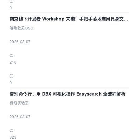
0
南京线下开发者 Workshop 来袭！手把手落地商用具身交互
智能 Agent 应用
哈哈欧尼OSC
|
2026-08-07
|
218
|
0
告别命令行：用 DBX 可视化操作 Easysearch 全流程解析
极限实验室
|
2026-08-07
|
323