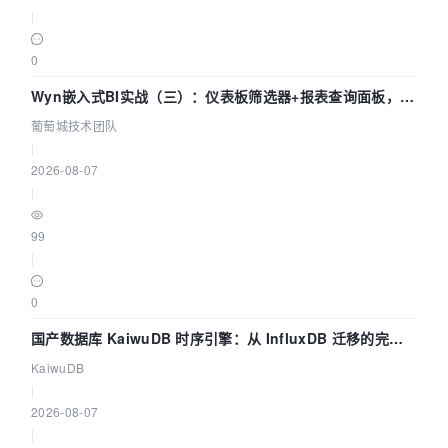
|
0
Wyn嵌入式BI实战（三）：仪表板筛选器+报表查询面板，参
数联动全闭环
葡萄城技术团队
|
2026-08-07
|
99
|
0
国产数据库 KaiwuDB 时序引擎：从 InfluxDB 迁移的完整
技术路径
KaiwuDB
|
2026-08-07
|