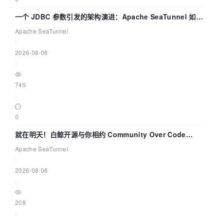
一个 JDBC 参数引发的架构演进：Apache SeaTunnel 如何
解决数据同步中的“定时 Flush”难题
Apache SeaTunnel
|
2026-08-06
|
745
|
0
就在明天！白鲸开源与你相约 Community Over Code
Asia 2026 主题演讲！
Apache SeaTunnel
|
2026-08-06
|
208
|