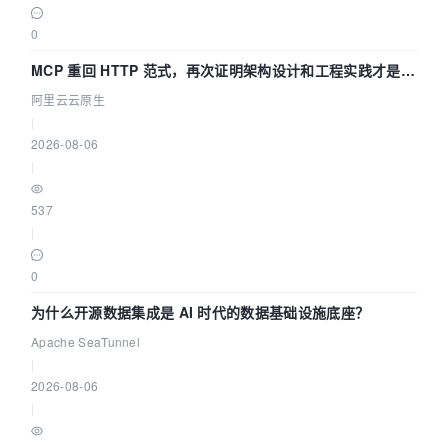
0
MCP 重回 HTTP 范式，再次证明架构设计和工程实践才是稀
缺资源
阿里云云原生
|
2026-08-06
|
537
|
0
为什么开源数据集成是 AI 时代的数据基础设施底座？
Apache SeaTunnel
|
2026-08-06
|