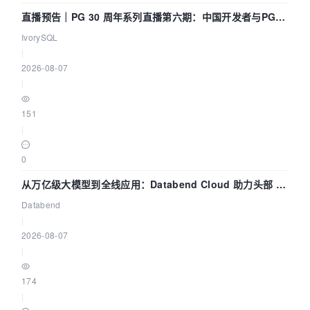
直播预告｜PG 30 周年系列直播第六期：中国开发者与PG内
核——我们改得动吗？我们贡献了什么？
IvorySQL
|
2026-08-07
|
151
|
0
从万亿级大模型到全线应用：Databend Cloud 助力头部 AI
企业构建全链路 Trace 数据管道
Databend
|
2026-08-07
|
174
|