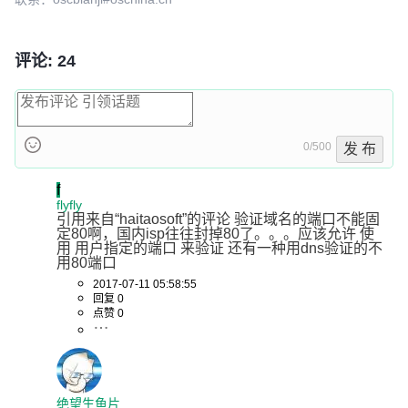
评论: 24
0/500
发 布
f
flyfly
引用来自“haitaosoft”的评论 验证域名的端口不能固
定80啊，国内isp往往封掉80了。。。应该允许 使
用 用户指定的端口 来验证 还有一种用dns验证的不
用80端口
2017-07-11 05:58:55
回复 0
点赞 0
绝望生鱼片