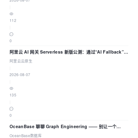
|
112
|
0
阿里云 AI 网关 Serverless 新版公测：通过“AI Fallback”与
拓扑可视化构建 AI 流量治理底座
阿里云云原生
|
2026-08-07
|
135
|
0
OceanBase 聊聊 Graph Engineering —— 别让一个
Agent 既当运动员又
OceanBase数据库