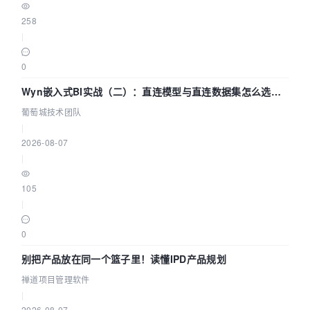
258
|
0
Wyn嵌入式BI实战（二）：直连模型与直连数据集怎么选，
参数为什么不生效？| 葡萄城技术团队
葡萄城技术团队
|
2026-08-07
|
105
|
0
别把产品放在同一个篮子里！读懂IPD产品规划
禅道项目管理软件
|
2026-08-07