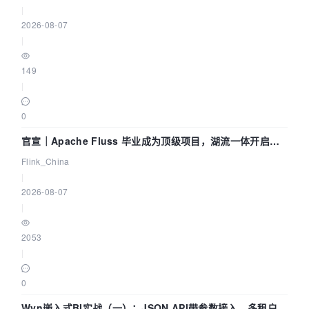
|
2026-08-07
|
149
|
0
官宣｜Apache Fluss 毕业成为顶级项目，湖流一体开启
Agentic Lake 全面实时化时代
Flink_China
|
2026-08-07
|
2053
|
0
Wyn嵌入式BI实战（一）：JSON API带参数接入，多租户数