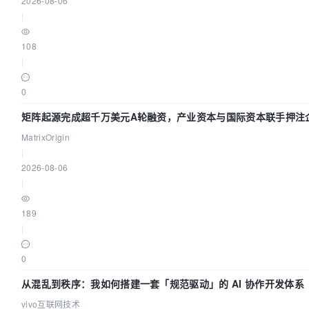
2026-08-06
|
108
|
0
矩阵起源完成超千万美元A轮融资，产业资本与国际资本联手押注企
设施赛道
MatrixOrigin
|
2026-08-06
|
189
|
0
从混乱到秩序：我如何搭建一套「规范驱动」的 AI 协作开发体系
vivo互联网技术