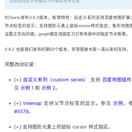
总结由社区平台通过AI大模型技术生成
ECharts发布3.6.2版本，新增特性：自定义系列支持百度地图扩展；
节点标签的显示；支持图形元素上鼠标cursor样式指定；象形柱
设置正负向的值；graph图支持固定力引导布局中的指定节点等等。
3.6.2
也是我们发布的第60个版本，非常感谢大家一直以来的支持。
完整改动记录：
[+]
自定义系列（custom series）
支持
百度地图插件
见
示例 1
和
示例 2
。
[+]
treemap
支持父节点标签的显示。参见
示例
。
#5579
。
[+] 支持图形元素上的鼠标 cursor 样式指定。