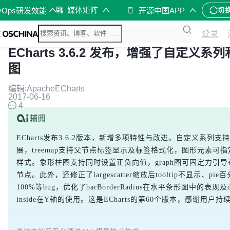
媒体矩阵
vOps研发效能
开源中国APP
切
登录
ECharts 3.6.2 发布，增强了自定义系
图
编辑:ApacheECharts
2017-06-16
4
ECharts发布3.6.2版本，新增多项特性与改进。自定义系列支
展，treemap支持父节点标签显示及标签格式化，图形元素可指定鼠
样式。象形柱图支持同时设置正负向值，graph图可固定力引
节点。此外，还修正了largescatter缩放后tooltip不显示、pi
100%等bug，优化了barBorderRadius在水平条形图中的表现及da
inside在Y轴的使用。这是ECharts的第60个版本，感谢用户持