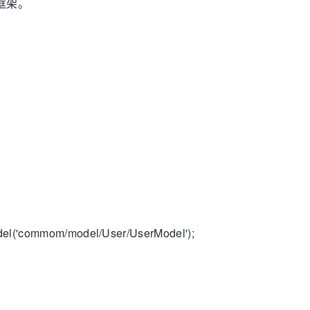
+框架。
mmom/model/User/UserModel');