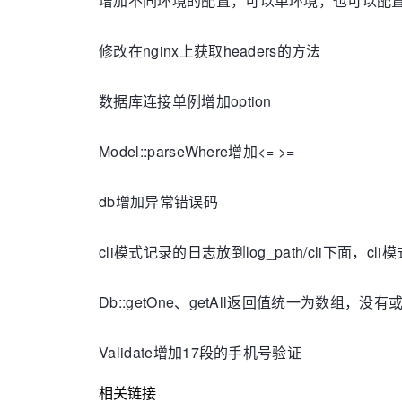
增加不同环境的配置，可以单环境，也可以配置
修改在nginx上获取headers的方法
数据库连接单例增加option
Model::parseWhere增加<= >=
db增加异常错误码
cli模式记录的日志放到log_path/cli下面，c
Db::getOne、getAll返回值统一为数组，没
Validate增加17段的手机号验证
相关链接