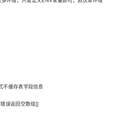
多环境，只需定义ENV常量即可，默认单环境
li模式不缓存表字段信息
有或错误返回空数组[]