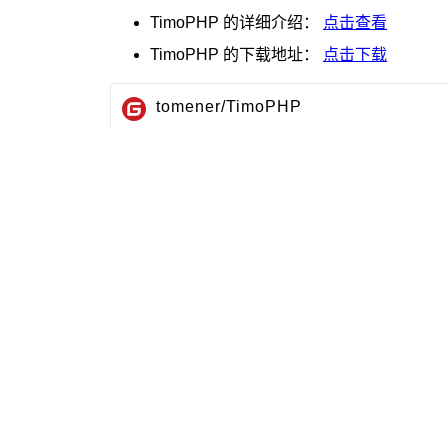
TimoPHP
的详细介绍：
点击查看
TimoPHP
的下载地址：
点击下载
tomener/TimoPHP
简单、快速、灵活的PHP开发框架，快速上手，
issues:
#I4C6C4 单一入口多应用（所有应用共用一个入口
#I4C60K phpstudy 环境安装后打开返回 500 错
#I43Y2I 文档有好多打不开的，站长修复下吧
最近提交:
778efb33
修复Timo\Validate::isMobile
ae1aa239
fix: group by
master 分支：
2023-10-07
6f608b36
修复Collection::column($fields,
本站新闻禁止未经授权转载，违者依法追究相关法律责任。授权请联