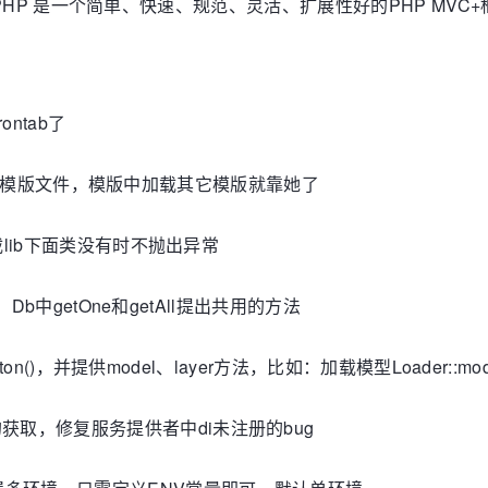
。TimoPHP 是一个简单、快速、规范、灵活、扩展性好的PHP MVC
ntab了
File加载模版文件，模版中加载其它模版就靠她了
加载lib下面类没有时不抛出异常
，Db中getOne和getAll提出共用的方法
n()，并提供model、layer方法，比如：加载模型Loader::model('co
获取，修复服务提供者中di未注册的bug