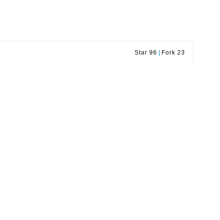
Star 96
|
Fork 23
SCHINA
qeyser
qeyser
wfdaj
OSCHINA
OSCHINA
tomener
2023-10-07 11:45
tomener
2023-09-15 12:31
源码下载
tomener
2023-09-06 17:46
开发者生态社区