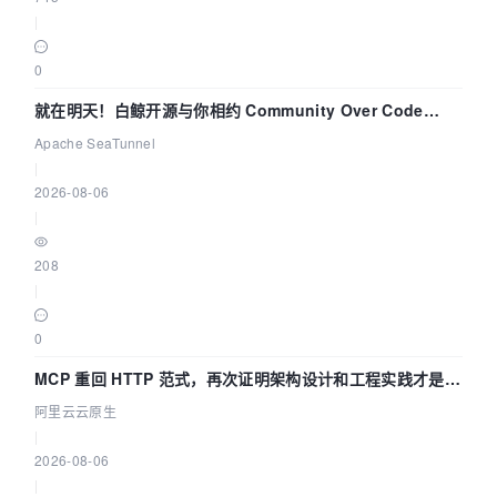
|
0
就在明天！白鲸开源与你相约 Community Over Code
Asia 2026 主题演讲！
Apache SeaTunnel
|
2026-08-06
|
208
|
0
MCP 重回 HTTP 范式，再次证明架构设计和工程实践才是稀
缺资源
阿里云云原生
|
2026-08-06
|