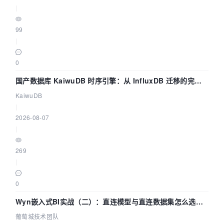
|
99
|
0
国产数据库 KaiwuDB 时序引擎：从 InfluxDB 迁移的完整
技术路径
KaiwuDB
|
2026-08-07
|
269
|
0
Wyn嵌入式BI实战（二）：直连模型与直连数据集怎么选，
参数为什么不生效？| 葡萄城技术团队
葡萄城技术团队