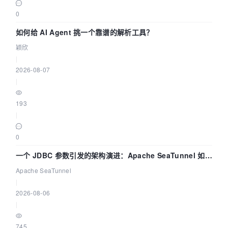
0
如何给 AI Agent 挑一个靠谱的解析工具？
颖欣
|
2026-08-07
|
193
|
0
一个 JDBC 参数引发的架构演进：Apache SeaTunnel 如何
解决数据同步中的“定时 Flush”难题
Apache SeaTunnel
|
2026-08-06
|
745