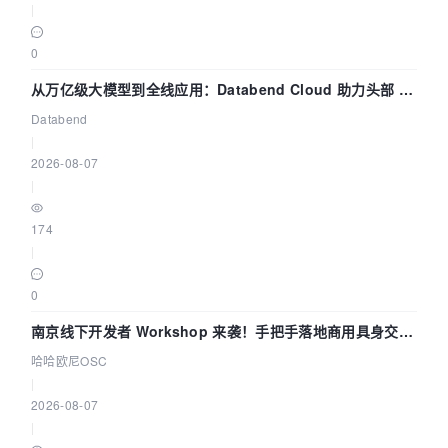
|
0
从万亿级大模型到全线应用：Databend Cloud 助力头部 AI
企业构建全链路 Trace 数据管道
Databend
|
2026-08-07
|
174
|
0
南京线下开发者 Workshop 来袭！手把手落地商用具身交互
智能 Agent 应用
哈哈欧尼OSC
|
2026-08-07
|