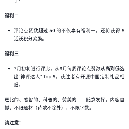
了！
福利二
评论点赞数
超
过
50
的不仅享有福利一，还将获得 5
活跃积分奖励。
福利三
7月初将进行评比，从6月每周评论点赞数
从高到低选
出
“神评达人” Top 5，获胜者有开源中国定制礼品相
赠。
逗比的、睿智的、科普的、赞美的……随意发挥，内容自
拟，不限题材（诗歌不除外），不限字数。
请注意：