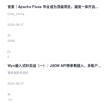
官宣｜Apache Fluss 毕业成为顶级项目，湖流一体开启
Agentic Lake 全面实时化时代
Flink_China
|
2026-08-07
|
2068
|
0
Wyn嵌入式BI实战（一）：JSON API带参数接入，多租户数
据源配置指南 | 葡萄城技术团队
葡萄城技术团队
|
2026-08-07
|
141
|