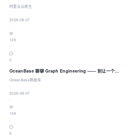
拓扑可视化构建 AI 流量治理底座
阿里云云原生
|
2026-08-07
|
135
|
0
OceanBase 聊聊 Graph Engineering —— 别让一个
Agent 既当运动员又
OceanBase数据库
|
2026-08-07
|
149
|
0