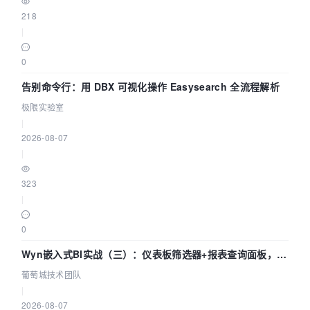
218
|
0
告别命令行：用 DBX 可视化操作 Easysearch 全流程解析
极限实验室
|
2026-08-07
|
323
|
0
Wyn嵌入式BI实战（三）：仪表板筛选器+报表查询面板，参
数联动全闭环
葡萄城技术团队
|
2026-08-07