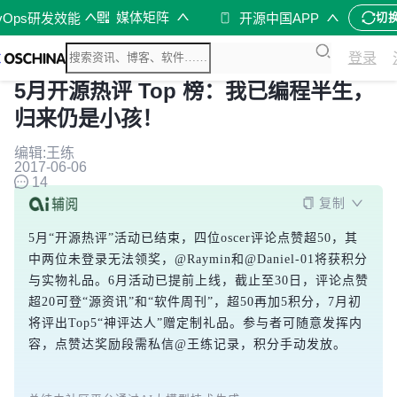
媒体矩阵
vOps研发效能
开源中国APP
切
登录
5月开源热评 Top 榜：我已编程半生，
归来仍是小孩！
编辑:王练
2017-06-06
14
复制
5月“开源热评”活动已结束，四位oscer评论点赞超50，其
中两位未登录无法领奖，@Raymin和@Daniel-01将获积分
与实物礼品。6月活动已提前上线，截止至30日，评论点赞
超20可登“源资讯”和“软件周刊”，超50再加5积分，7月初
将评出Top5“神评达人”赠定制礼品。参与者可随意发挥内
容，点赞达奖励段需私信@王练记录，积分手动发放。