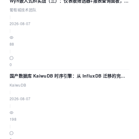
Wyn嵌入式BI实战（三）：仪表板筛选器+报表查询面板，参
数联动全闭环
葡萄城技术团队
|
2026-08-07
|
88
|
0
国产数据库 KaiwuDB 时序引擎：从 InfluxDB 迁移的完整
技术路径
KaiwuDB
|
2026-08-07
|
198
|