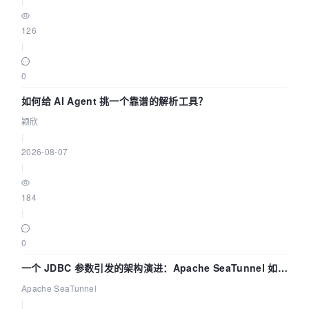
126
|
0
如何给 AI Agent 挑一个靠谱的解析工具？
颖欣
|
2026-08-07
|
184
|
0
一个 JDBC 参数引发的架构演进：Apache SeaTunnel 如何
解决数据同步中的“定时 Flush”难题
Apache SeaTunnel
|