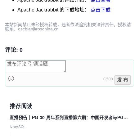
Apache Jackrabbit
的下载地址：
点击下载
本站新闻禁止未经授权转载，违者依法追究相关法律责任。授权请
联系：oscbianji#oschina.cn
评论: 0
0/500
发 布
推荐阅读
直播预告｜PG 30 周年系列直播第六期：中国开发者与PG内
核——我们改得动吗？我们贡献了什么？
IvorySQL
|