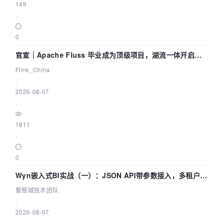
149
|
0
官宣｜Apache Fluss 毕业成为顶级项目，湖流一体开启
Agentic Lake 全面实时化时代
Flink_China
|
2026-08-07
|
1811
|
0
Wyn嵌入式BI实战（一）：JSON API带参数接入，多租户数
据源配置指南 | 葡萄城技术团队
葡萄城技术团队
|
2026-08-07
|