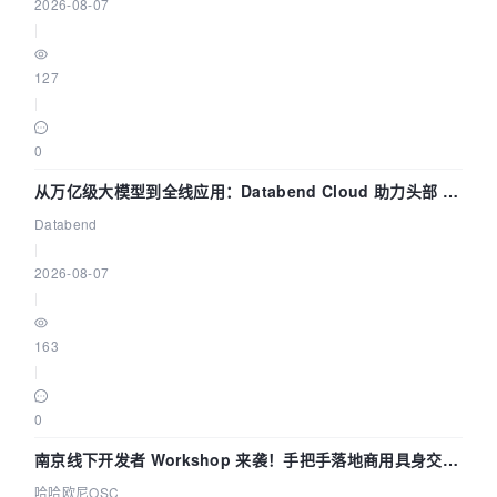
2026-08-07
|
127
|
0
从万亿级大模型到全线应用：Databend Cloud 助力头部 AI
企业构建全链路 Trace 数据管道
Databend
|
2026-08-07
|
163
|
0
南京线下开发者 Workshop 来袭！手把手落地商用具身交互
智能 Agent 应用
哈哈欧尼OSC