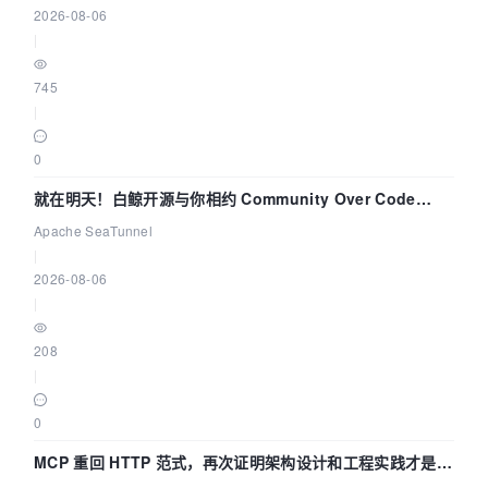
2026-08-06
|
745
|
0
就在明天！白鲸开源与你相约 Community Over Code
Asia 2026 主题演讲！
Apache SeaTunnel
|
2026-08-06
|
208
|
0
MCP 重回 HTTP 范式，再次证明架构设计和工程实践才是稀