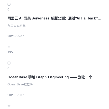
0
阿里云 AI 网关 Serverless 新版公测：通过“AI Fallback”与
拓扑可视化构建 AI 流量治理底座
阿里云云原生
|
2026-08-07
|
135
|
0
OceanBase 聊聊 Graph Engineering —— 别让一个
Agent 既当运动员又
OceanBase数据库
|
2026-08-07
|