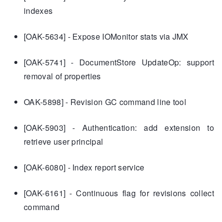
indexes
[OAK-5634] - Expose IOMonitor stats via JMX
[OAK-5741] - DocumentStore UpdateOp: support
removal of properties
OAK-5898] - Revision GC command line tool
[OAK-5903] - Authentication: add extension to
retrieve user principal
[OAK-6080] - Index report service
[OAK-6161] - Continuous flag for revisions collect
command