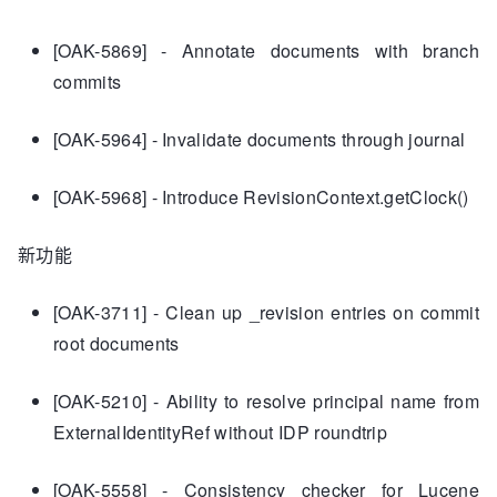
[OAK-5869] - Annotate documents with branch
commits
[OAK-5964] - Invalidate documents through journal
[OAK-5968] - Introduce RevisionContext.getClock()
新功能
[OAK-3711] - Clean up _revision entries on commit
root documents
[OAK-5210] - Ability to resolve principal name from
ExternalIdentityRef without IDP roundtrip
[OAK-5558] - Consistency checker for Lucene