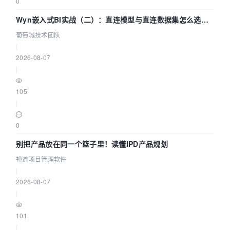
0
Wyn嵌入式BI实战（二）：直连模型与直连数据集怎么选，
参数为什么不生效？| 葡萄城技术团队
葡萄城技术团队
|
2026-08-07
|
105
|
0
别把产品放在同一个篮子里！读懂IPD产品规划
禅道项目管理软件
|
2026-08-07
|
101
|