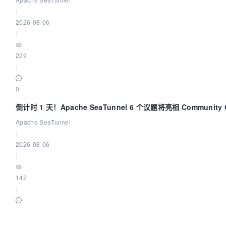
|
2026-08-06
|
229
|
0
倒计时 1 天！Apache SeaTunnel 6 个议题将亮相 Community Ov
Apache SeaTunnel
|
2026-08-06
|
142
|
0