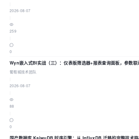
|
2026-08-07
|
259
|
0
Wyn嵌入式BI实战（三）：仪表板筛选器+报表查询面板，参数联
葡萄城技术团队
|
2026-08-07
|
88
|
0
国产数据库 KaiwuDB 时序引擎：从 InfluxDB 迁移的完整技术