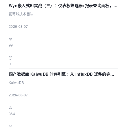
Wyn嵌入式BI实战（三）：仪表板筛选器+报表查询面板，参
数联动全闭环
葡萄城技术团队
|
2026-08-07
|
99
|
0
国产数据库 KaiwuDB 时序引擎：从 InfluxDB 迁移的完整
技术路径
KaiwuDB
|
2026-08-07
|
364
|