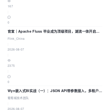
167
|
0
官宣｜Apache Fluss 毕业成为顶级项目，湖流一体开启
Agentic Lake 全面实时化时代
Flink_China
|
2026-08-07
|
2375
|
0
Wyn嵌入式BI实战（一）：JSON API带参数接入，多租户数
据源配置指南 | 葡萄城技术团队
葡萄城技术团队
|
2026-08-07