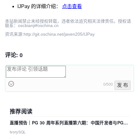
IJPay
的详细介绍：
点击查看
本站新闻禁止未经授权转载，违者依法追究相关法律责任。授权请
联系：oscbianji#oschina.cn
资讯来源:http://git.oschina.net/javen205/IJPay
评论: 0
0/500
发 布
推荐阅读
直播预告｜PG 30 周年系列直播第六期：中国开发者与PG内
核——我们改得动吗？我们贡献了什么？
IvorySQL
|