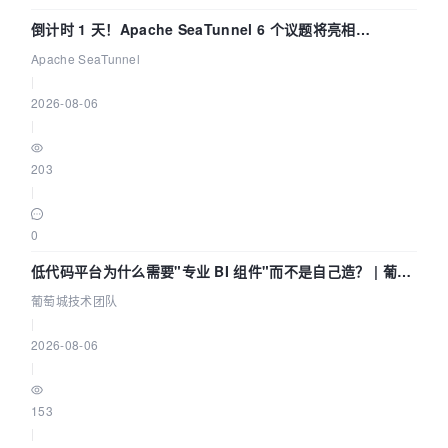
倒计时 1 天！Apache SeaTunnel 6 个议题将亮相
Community Over Code Asia 2026
Apache SeaTunnel
|
2026-08-06
|
203
|
0
低代码平台为什么需要"专业 BI 组件"而不是自己造？ | 葡萄
城技术团队
葡萄城技术团队
|
2026-08-06
|
153
|