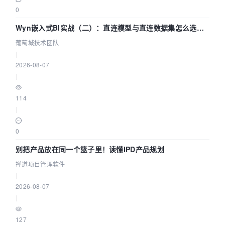
0
Wyn嵌入式BI实战（二）：直连模型与直连数据集怎么选，
参数为什么不生效？| 葡萄城技术团队
葡萄城技术团队
|
2026-08-07
|
114
|
0
别把产品放在同一个篮子里！读懂IPD产品规划
禅道项目管理软件
|
2026-08-07
|
127