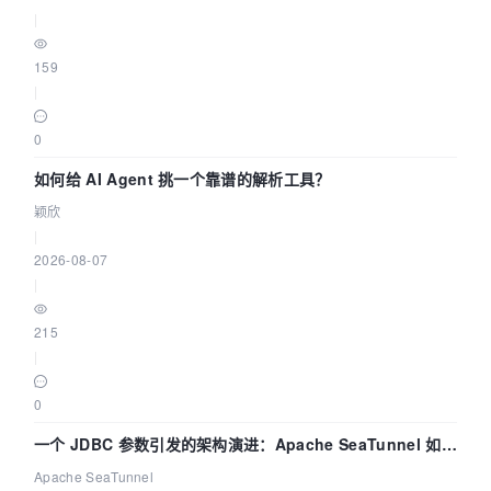
|
159
|
0
如何给 AI Agent 挑一个靠谱的解析工具？
颖欣
|
2026-08-07
|
215
|
0
一个 JDBC 参数引发的架构演进：Apache SeaTunnel 如何
解决数据同步中的“定时 Flush”难题
Apache SeaTunnel