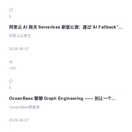
|
0
阿里云 AI 网关 Serverless 新版公测：通过“AI Fallback”与
拓扑可视化构建 AI 流量治理底座
阿里云云原生
|
2026-08-07
|
135
|
0
OceanBase 聊聊 Graph Engineering —— 别让一个
Agent 既当运动员又
OceanBase数据库
|
2026-08-07
|