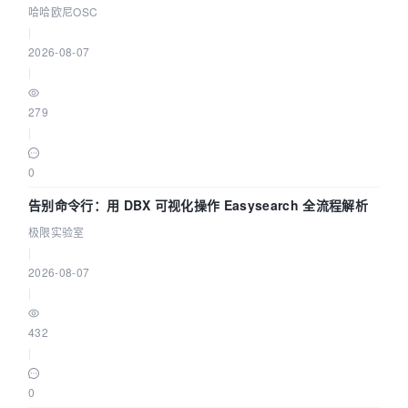
智能 Agent 应用
哈哈欧尼OSC
|
2026-08-07
|
279
|
0
告别命令行：用 DBX 可视化操作 Easysearch 全流程解析
极限实验室
|
2026-08-07
|
432
|
0