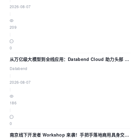
2026-08-07
|
209
|
0
从万亿级大模型到全线应用：Databend Cloud 助力头部 AI
企业构建全链路 Trace 数据管道
Databend
|
2026-08-07
|
186
|
0
南京线下开发者 Workshop 来袭！手把手落地商用具身交互