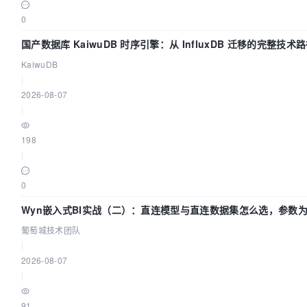
0
国产数据库 KaiwuDB 时序引擎：从 InfluxDB 迁移的完整技术
KaiwuDB
|
2026-08-07
|
198
|
0
Wyn嵌入式BI实战（二）：直连模型与直连数据集怎么选，参数
效？| 葡萄城技术团队
葡萄城技术团队
|
2026-08-07
|
91