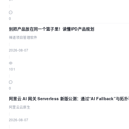
|
0
别把产品放在同一个篮子里！读懂IPD产品规划
禅道项目管理软件
|
2026-08-07
|
101
|
0
阿里云 AI 网关 Serverless 新版公测：通过“AI Fallback”与
AI 流量治理底座
阿里云云原生
|
2026-08-07
|