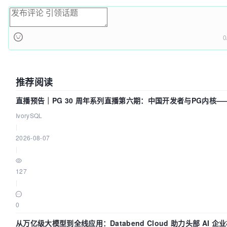
0
推荐阅读
直播预告｜PG 30 周年系列直播第六期：中国开发者与PG内核—
动吗？我们贡献了什么？
IvorySQL
|
2026-08-07
|
127
|
0
从万亿级大模型到全线应用：Databend Cloud 助力头部 AI 