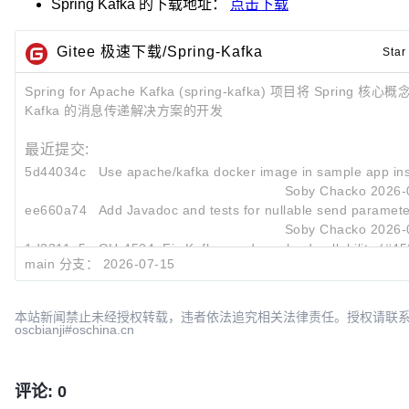
Spring Kafka
的下载地址：
点击下载
Gitee 极速下载/Spring-Kafka
Star
Spring for Apache Kafka (spring-kafka) 项目将 Spring 
Kafka 的消息传递解决方案的开发
最近提交:
5d44034c
Use apache/kafka docker image in sample app inst
Soby Chacko
2026-
ee660a74
Add Javadoc and tests for nullable send paramet
Soby Chacko
2026-
1d2311e5
GH-4524: Fix Kafka send overload nullability (#45
main 分支：
2026-07-15
박하민
2026-
本站新闻禁止未经授权转载，违者依法追究相关法律责任。授权请联
oscbianji#oschina.cn
评论: 0