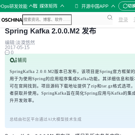
媒体矩阵
vOps研发效能
开源中国APP
切
登录
Spring Kafka 2.0.0.M2 发布
编辑:淡漠悠然
2017-05-15
0
SpringKafka 2.0.0.M2版本已发布，该项目是Spring官方框
用于为使用Spring的应用程序集成Kafka功能。其详细信息和
可在官网找到。项目源码下载地址提供了zip和tar.gz格式选项
者获取并使用。SpringKafka旨在简化Spring应用与Kafka的
升开发效率。
总结由社区平台通过AI大模型技术生成