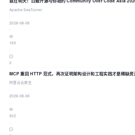
就在明天！白鲸开源与你相约 Community Over Code Asia 20
讲！
Apache SeaTunnel
|
2026-08-06
|
195
|
0
MCP 重回 HTTP 范式，再次证明架构设计和工程实践才是稀缺资
阿里云云原生
|
2026-08-06
|
502
|