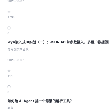
2026-08-07
|
1738
|
0
Wyn嵌入式BI实战（一）：JSON API带参数接入，多租户数据源
葡萄城技术团队
葡萄城技术团队
|
2026-08-07
|
111
|
0
如何给 AI Agent 挑一个靠谱的解析工具？
颖欣