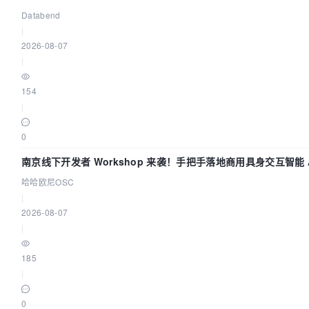
Trace 数据管道
Databend
|
2026-08-07
|
154
|
0
南京线下开发者 Workshop 来袭！手把手落地商用具身交互智能 A
哈哈欧尼OSC
|
2026-08-07
|
185
|
0