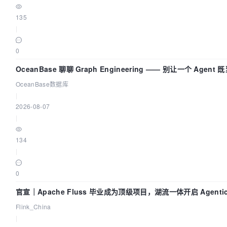
135
|
0
OceanBase 聊聊 Graph Engineering —— 别让一个 Agen
OceanBase数据库
|
2026-08-07
|
134
|
0
官宣｜Apache Fluss 毕业成为顶级项目，湖流一体开启 Agentic
实时化时代
Flink_China
|