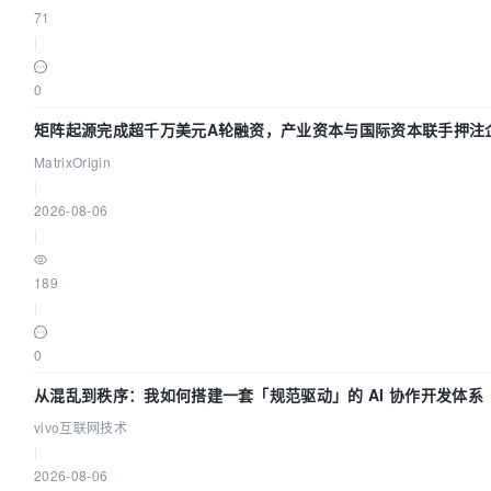
71
|
0
矩阵起源完成超千万美元A轮融资，产业资本与国际资本联手押注企
础设施赛道
MatrixOrigin
|
2026-08-06
|
189
|
0
从混乱到秩序：我如何搭建一套「规范驱动」的 AI 协作开发体系
vivo互联网技术
|
2026-08-06