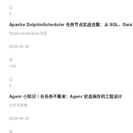
|
0
Apache DolphinScheduler 任务节点实战合集：从 SQL、Data
Spark、Flink 一次配置全打通
DolphinScheduler社区
|
2026-08-06
|
108
|
0
Agent 小知识｜长任务不重来：Agent 状态保存的工程设计
七牛开发者
|
2026-08-06
|