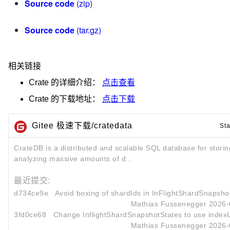
Source code
(zip)
Source code
(tar.gz)
相关链接
Crate
的详细介绍：
点击查看
Crate
的下载地址：
点击下载
Gitee 极速下载/cratedata
Sta
CrateDB is a distributed and scalable SQL database for stori
analyzing massive amounts of d...
最近提交:
d734ce9e
Avoid boxing of shardIds in InFlightShardSnapsho
Mathias Fussenegger
2026-
3fd0ce68
Change InflightShardSnapshotStates to use indexU
Mathias Fussenegger
2026-