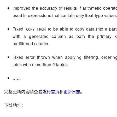
Improved the accuracy of results if arithmetic operator
used in expressions that contain only float-type values
Fixed
to be able to copy data into a part
COPY FROM
with a generated column as both the primary 
partitioned column.
Fixed error thrown when applying filtering, ordering
joins with more than 2 tables.
……
完整更新内容请查看
发行首页
和
更新日志
。
下载地址：