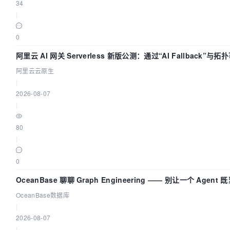
34
|
0
阿里云 AI 网关 Serverless 新版公测：通过“AI Fallback”与
AI 流量治理底座
阿里云云原生
|
2026-08-07
|
80
|
0
OceanBase 聊聊 Graph Engineering —— 别让一个 Agen
OceanBase数据库
|
2026-08-07
|