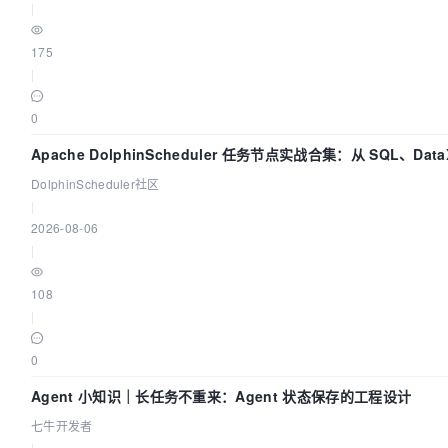
|
175
|
0
Apache DolphinScheduler 任务节点实战合集：从 SQL、Data
Spark、Flink 一次配置全打通
DolphinScheduler社区
|
2026-08-06
|
108
|
0
Agent 小知识｜长任务不重来：Agent 状态保存的工程设计
七牛开发者
|