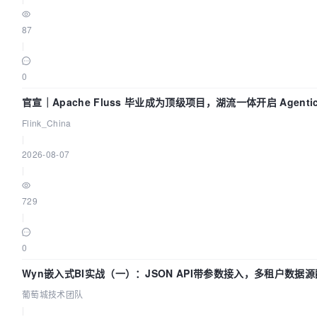
87
|
0
官宣｜Apache Fluss 毕业成为顶级项目，湖流一体开启 Agentic
实时化时代
Flink_China
|
2026-08-07
|
729
|
0
Wyn嵌入式BI实战（一）：JSON API带参数接入，多租户数据源
葡萄城技术团队
葡萄城技术团队
|