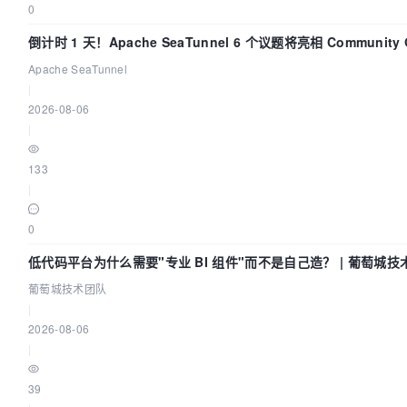
0
倒计时 1 天！Apache SeaTunnel 6 个议题将亮相 Community O
Asia 2026
Apache SeaTunnel
|
2026-08-06
|
133
|
0
低代码平台为什么需要"专业 BI 组件"而不是自己造？ | 葡萄城技
葡萄城技术团队
|
2026-08-06
|
39