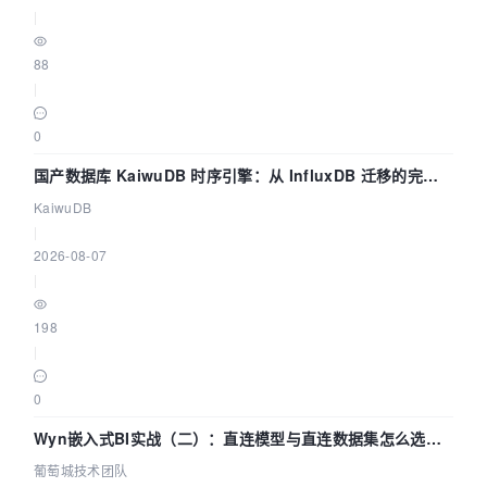
|
88
|
0
国产数据库 KaiwuDB 时序引擎：从 InfluxDB 迁移的完整
技术路径
KaiwuDB
|
2026-08-07
|
198
|
0
Wyn嵌入式BI实战（二）：直连模型与直连数据集怎么选，
参数为什么不生效？| 葡萄城技术团队
葡萄城技术团队