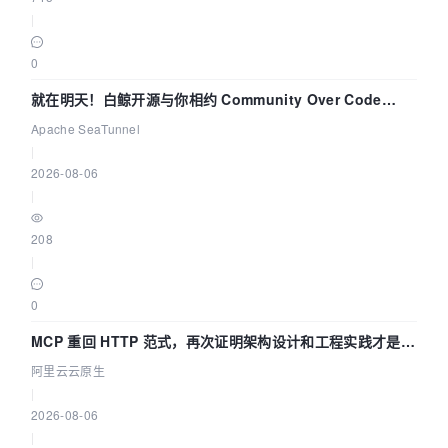
|
0
就在明天！白鲸开源与你相约 Community Over Code
Asia 2026 主题演讲！
Apache SeaTunnel
|
2026-08-06
|
208
|
0
MCP 重回 HTTP 范式，再次证明架构设计和工程实践才是稀
缺资源
阿里云云原生
|
2026-08-06
|