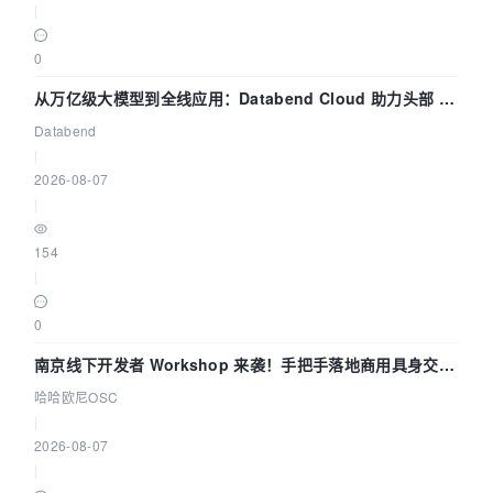
|
0
从万亿级大模型到全线应用：Databend Cloud 助力头部 AI
企业构建全链路 Trace 数据管道
Databend
|
2026-08-07
|
154
|
0
南京线下开发者 Workshop 来袭！手把手落地商用具身交互
智能 Agent 应用
哈哈欧尼OSC
|
2026-08-07
|