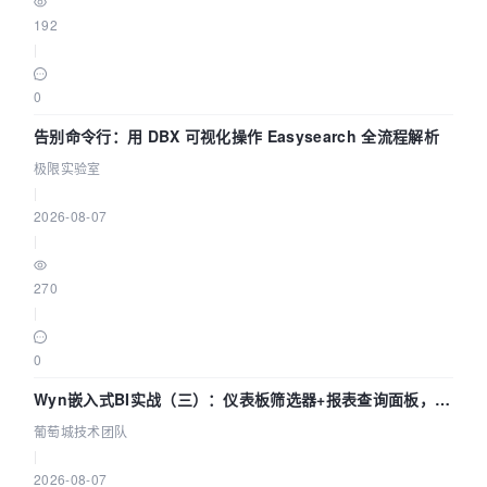
192
|
0
告别命令行：用 DBX 可视化操作 Easysearch 全流程解析
极限实验室
|
2026-08-07
|
270
|
0
Wyn嵌入式BI实战（三）：仪表板筛选器+报表查询面板，参
数联动全闭环
葡萄城技术团队
|
2026-08-07