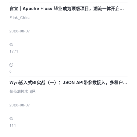
官宣｜Apache Fluss 毕业成为顶级项目，湖流一体开启
Agentic Lake 全面实时化时代
Flink_China
|
2026-08-07
|
1771
|
0
Wyn嵌入式BI实战（一）：JSON API带参数接入，多租户数
据源配置指南 | 葡萄城技术团队
葡萄城技术团队
|
2026-08-07
|
111
|