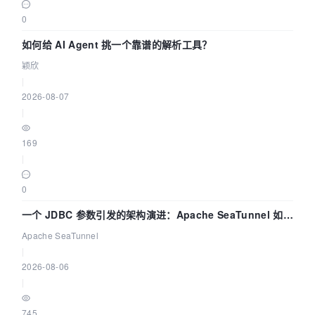
0
如何给 AI Agent 挑一个靠谱的解析工具？
颖欣
|
2026-08-07
|
169
|
0
一个 JDBC 参数引发的架构演进：Apache SeaTunnel 如何
解决数据同步中的“定时 Flush”难题
Apache SeaTunnel
|
2026-08-06
|
745