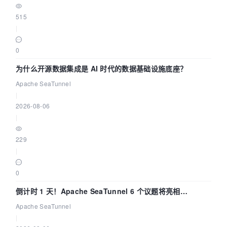
515
|
0
为什么开源数据集成是 AI 时代的数据基础设施底座？
Apache SeaTunnel
|
2026-08-06
|
229
|
0
倒计时 1 天！Apache SeaTunnel 6 个议题将亮相
Community Over Code Asia 2026
Apache SeaTunnel
|