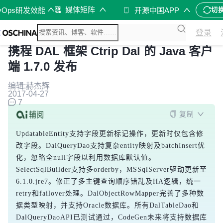
媒体矩阵
vOps研发效能
开源中国APP
切
登录
携程 DAL 框架 Ctrip Dal 的 Java 客户
端 1.7.0 发布
编辑:赫杰辉
2017-04-27
7
复制
UpdatableEntity支持字段更新标记操作，更新时仅包含修
改字段。DalQueryDao支持复杂entity映射及batchInsert优
化，忽略全null字段以利用数据库默认值。
SelectSqlBuilder支持多orderby，MSSqlServer驱动更新至
6.1.0.jre7。修正了多主键查询顺序错乱及HA逻辑，统一
retry和failover处理。DalObjectRowMapper完善了多种数
据类型映射，并支持Oracle数据库。所有DalTableDao和
DalQueryDaoAPI已测试通过，CodeGen未来将支持数据库