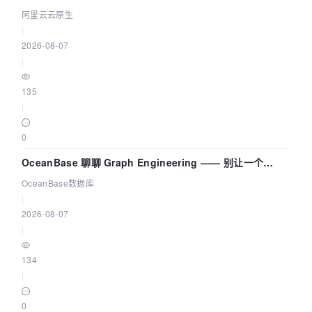
拓扑可视化构建 AI 流量治理底座
阿里云云原生
|
2026-08-07
|
135
|
0
OceanBase 聊聊 Graph Engineering —— 别让一个
Agent 既当运动员又
OceanBase数据库
|
2026-08-07
|
134
|
0