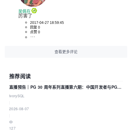
吴佩在
厉害了
2017-04-27 18:59:45
回复 0
点赞 0
查看更多评论
推荐阅读
直播预告｜PG 30 周年系列直播第六期：中国开发者与PG内
核——我们改得动吗？我们贡献了什么？
IvorySQL
|
2026-08-07
|
127