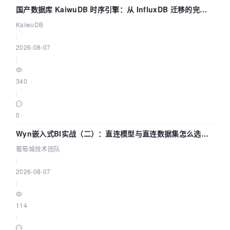
国产数据库 KaiwuDB 时序引擎：从 InfluxDB 迁移的完整
技术路径
KaiwuDB
|
2026-08-07
|
340
|
0
Wyn嵌入式BI实战（二）：直连模型与直连数据集怎么选，
参数为什么不生效？| 葡萄城技术团队
葡萄城技术团队
|
2026-08-07
|
114
|