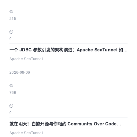
|
215
|
0
一个 JDBC 参数引发的架构演进：Apache SeaTunnel 如何
解决数据同步中的“定时 Flush”难题
Apache SeaTunnel
|
2026-08-06
|
769
|
0
就在明天！白鲸开源与你相约 Community Over Code
Asia 2026 主题演讲！
Apache SeaTunnel