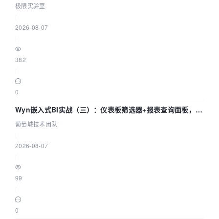
极限实验室
|
2026-08-07
|
382
|
0
Wyn嵌入式BI实战（三）：仪表板筛选器+报表查询面板，参
数联动全闭环
葡萄城技术团队
|
2026-08-07
|
99
|
0