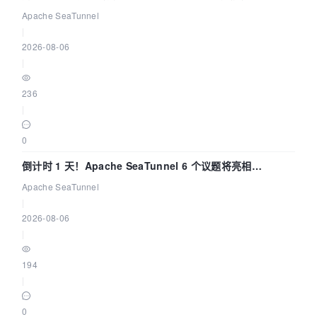
Apache SeaTunnel
|
2026-08-06
|
236
|
0
倒计时 1 天！Apache SeaTunnel 6 个议题将亮相
Community Over Code Asia 2026
Apache SeaTunnel
|
2026-08-06
|
194
|
0