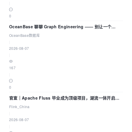
|
0
OceanBase 聊聊 Graph Engineering —— 别让一个
Agent 既当运动员又
OceanBase数据库
|
2026-08-07
|
167
|
0
官宣｜Apache Fluss 毕业成为顶级项目，湖流一体开启
Agentic Lake 全面实时化时代
Flink_China
|
2026-08-07
|