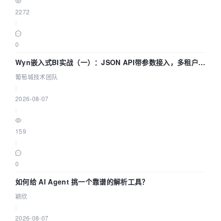
2272
|
0
Wyn嵌入式BI实战（一）：JSON API带参数接入，多租户数
据源配置指南 | 葡萄城技术团队
葡萄城技术团队
|
2026-08-07
|
159
|
0
如何给 AI Agent 挑一个靠谱的解析工具？
颖欣
|
2026-08-07