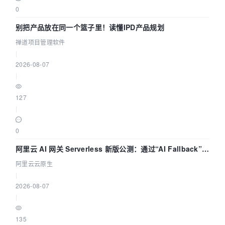
0
别把产品放在同一个篮子里！读懂IPD产品规划
禅道项目管理软件
|
2026-08-07
|
127
|
0
阿里云 AI 网关 Serverless 新版公测：通过“AI Fallback”与
拓扑可视化构建 AI 流量治理底座
阿里云云原生
|
2026-08-07
|
135