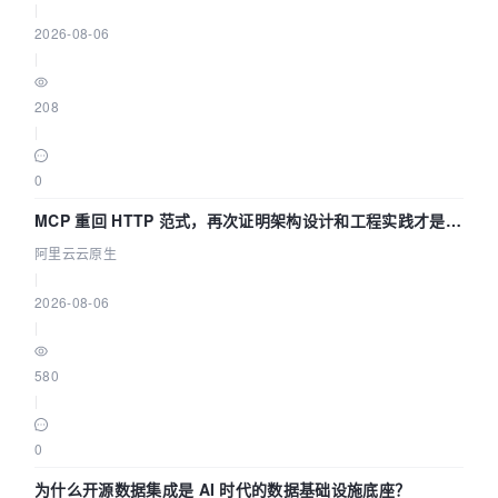
|
2026-08-06
|
208
|
0
MCP 重回 HTTP 范式，再次证明架构设计和工程实践才是稀
缺资源
阿里云云原生
|
2026-08-06
|
580
|
0
为什么开源数据集成是 AI 时代的数据基础设施底座？