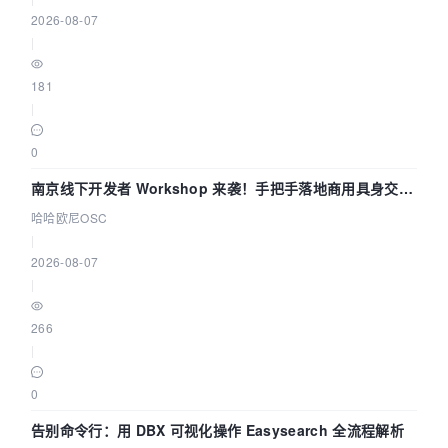
2026-08-07
|
181
|
0
南京线下开发者 Workshop 来袭！手把手落地商用具身交互
智能 Agent 应用
哈哈欧尼OSC
|
2026-08-07
|
266
|
0
告别命令行：用 DBX 可视化操作 Easysearch 全流程解析