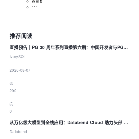
点赞 0
推荐阅读
直播预告｜PG 30 周年系列直播第六期：中国开发者与PG内
核——我们改得动吗？我们贡献了什么？
IvorySQL
|
2026-08-07
|
200
|
0
从万亿级大模型到全线应用：Databend Cloud 助力头部 AI
企业构建全链路 Trace 数据管道
Databend
|