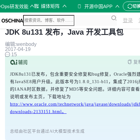
媒体矩阵
vOps研发效能
开源中国APP
切
登录
JDK 8u131 发布，Java 开发工具包
编辑:wenbody
2017-04-19
15
复
JDK8u131已发布，包含重要安全修复和bug修复，Oracle强烈
有JavaSE8用户升级。此版本号为1.8.0_131-b11，集成了2016
的IANA时区数据，并修复了MD5等安全问题。详细内容可查
说明或发布主页，下载地址为
http://www.oracle.com/technetwork/java/javase/downloads/jdk
downloads-2133151.html。
总结由社区平台通过AI大模型技术生成