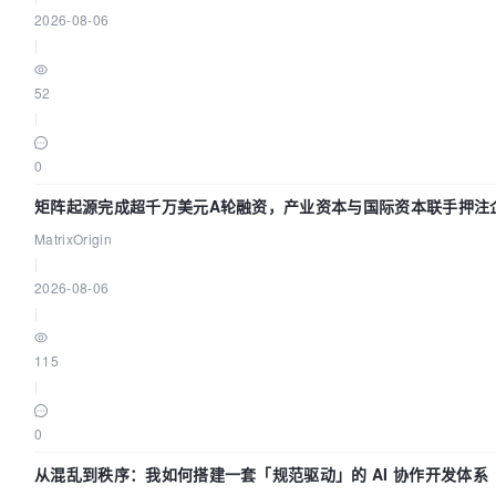
2026-08-06
|
52
|
0
矩阵起源完成超千万美元A轮融资，产业资本与国际资本联手押注
级AI基础设施赛道
MatrixOrigin
|
2026-08-06
|
115
|
0
从混乱到秩序：我如何搭建一套「规范驱动」的 AI 协作开发体系