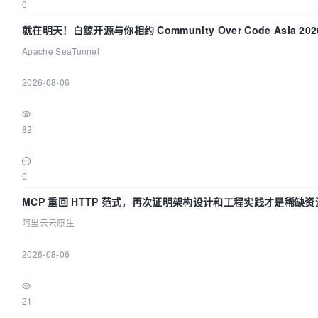
0
就在明天！白鲸开源与你相约 Community Over Code Asia 202
题演讲！
Apache SeaTunnel
|
2026-08-06
|
82
|
0
MCP 重回 HTTP 范式，再次证明架构设计和工程实践才是稀缺资
阿里云云原生
|
2026-08-06
|
21
|