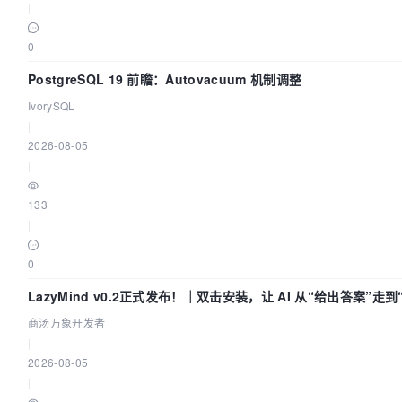
|
0
PostgreSQL 19 前瞻：Autovacuum 机制调整
IvorySQL
|
2026-08-05
|
133
|
0
LazyMind v0.2正式发布！｜双击安装，让 AI 从“给出答案”走到
交付”
商汤万象开发者
|
2026-08-05
|