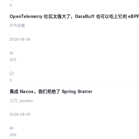
0
OpenTelemetry 社区太强大了，DataBuff 也可以吃上它的 eBP
了
乒乓狂魔
|
2026-08-06
|
355
|
0
集成 Nacos，我们拒绝了 Spring Starter
三刀_sandao
|
2026-08-05
|
336