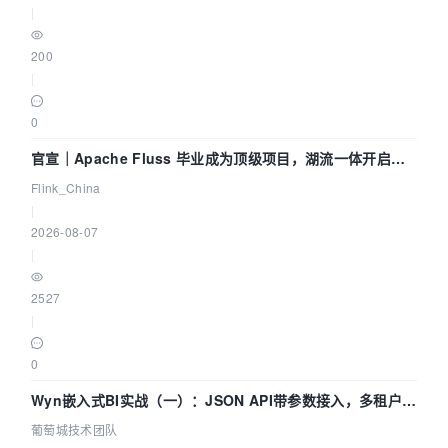
|
200
|
0
官宣｜Apache Fluss 毕业成为顶级项目，湖流一体开启
Agentic Lake 全面实时化时代
Flink_China
|
2026-08-07
|
2527
|
0
Wyn嵌入式BI实战（一）：JSON API带参数接入，多租户数
据源配置指南 | 葡萄城技术团队
葡萄城技术团队