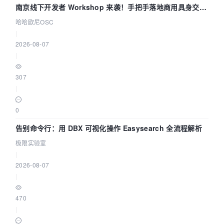
南京线下开发者 Workshop 来袭！手把手落地商用具身交互
智能 Agent 应用
哈哈欧尼OSC
|
2026-08-07
|
307
|
0
告别命令行：用 DBX 可视化操作 Easysearch 全流程解析
极限实验室
|
2026-08-07
|
470
|