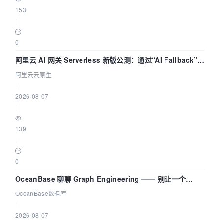
153
|
0
阿里云 AI 网关 Serverless 新版公测：通过“AI Fallback”与
拓扑可视化构建 AI 流量治理底座
阿里云云原生
|
2026-08-07
|
139
|
0
OceanBase 聊聊 Graph Engineering —— 别让一个
Agent 既当运动员又
OceanBase数据库
|
2026-08-07