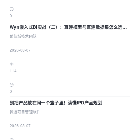
|
0
Wyn嵌入式BI实战（二）：直连模型与直连数据集怎么选，
参数为什么不生效？| 葡萄城技术团队
葡萄城技术团队
|
2026-08-07
|
114
|
0
别把产品放在同一个篮子里！读懂IPD产品规划
禅道项目管理软件
|
2026-08-07
|