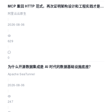
MCP 重回 HTTP 范式，再次证明架构设计和工程实践才是稀
缺资源
阿里云云原生
|
2026-08-06
|
629
|
0
为什么开源数据集成是 AI 时代的数据基础设施底座？
Apache SeaTunnel
|
2026-08-06
|
247
|