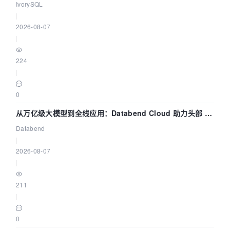
核——我们改得动吗？我们贡献了什么？
IvorySQL
|
2026-08-07
|
224
|
0
从万亿级大模型到全线应用：Databend Cloud 助力头部 AI
企业构建全链路 Trace 数据管道
Databend
|
2026-08-07
|
211
|
0