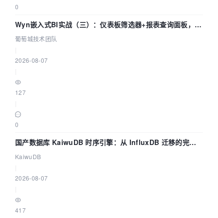
0
Wyn嵌入式BI实战（三）：仪表板筛选器+报表查询面板，参
数联动全闭环
葡萄城技术团队
|
2026-08-07
|
127
|
0
国产数据库 KaiwuDB 时序引擎：从 InfluxDB 迁移的完整
技术路径
KaiwuDB
|
2026-08-07
|
417