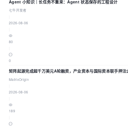
Agent 小知识｜长任务不重来：Agent 状态保存的工程设计
七牛开发者
|
2026-08-06
|
80
|
0
矩阵起源完成超千万美元A轮融资，产业资本与国际资本联手押注企
设施赛道
MatrixOrigin
|
2026-08-06
|
189
|