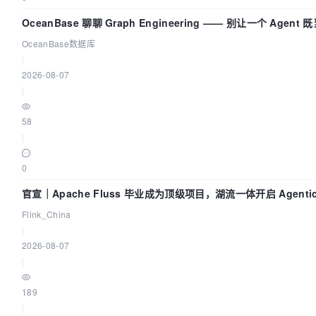
OceanBase 聊聊 Graph Engineering —— 别让一个 Agen
OceanBase数据库
|
2026-08-07
|
58
|
0
官宣｜Apache Fluss 毕业成为顶级项目，湖流一体开启 Agentic
时化时代
Flink_China
|
2026-08-07
|
189
|