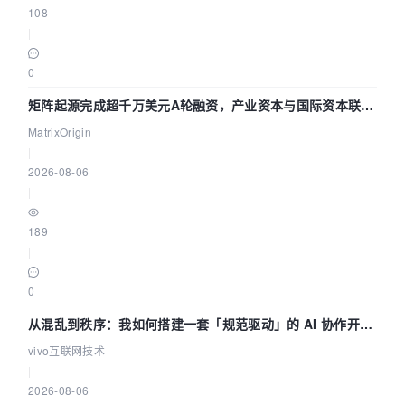
108
|
0
矩阵起源完成超千万美元A轮融资，产业资本与国际资本联手
押注企业级AI基础设施赛道
MatrixOrigin
|
2026-08-06
|
189
|
0
从混乱到秩序：我如何搭建一套「规范驱动」的 AI 协作开发
体系
vivo互联网技术
|
2026-08-06