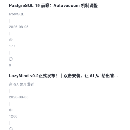
PostgreSQL 19 前瞻：Autovacuum 机制调整
IvorySQL
|
2026-08-05
|
177
|
0
LazyMind v0.2正式发布！｜双击安装，让 AI 从“给出答案”
走到“完成交付”
商汤万象开发者
|
2026-08-05
|
1266
|