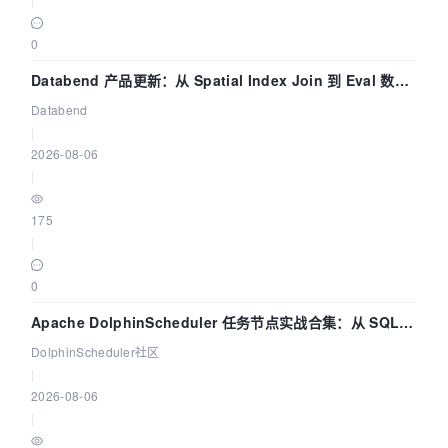
0
Databend 产品更新：从 Spatial Index Join 到 Eval 数据
管道
Databend
|
2026-08-06
|
175
|
0
Apache DolphinScheduler 任务节点实战合集：从 SQL、
DataX 到 Spark、Flink 一次配置全打通
DolphinScheduler社区
|
2026-08-06
|