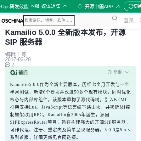
媒体矩阵
vOps研发效能
开源中国APP
切
登录
Kamailio 5.0.0 全新版本发布，开源
SIP 服务器
编辑:王练
2017-02-28
2
复制
Kamailio5.0.0作为全新主要版本，历经七个月开发与一个
半月测试，新增6个模块并改进50多个现有模块，同时优化
核心与内部库组件。该版本重构了源代码树，引入KEMI
框架支持Lua、JavaScript等语言编写路由块，并移除MI控
制框架改用RPC。Kamailio自2005年诞生，源自
SIPExpressRouter项目，旨在构建强大的开源SIP服务器，
可作代理、注册、重定向及简单呈现服务器。5.0.0是5.x.y
系列首版，详细更新见官网链接。