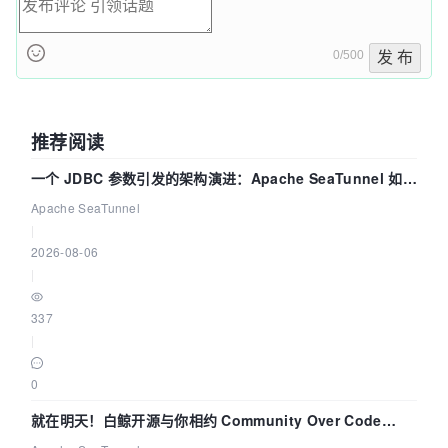
0/500
发 布
推荐阅读
一个 JDBC 参数引发的架构演进：Apache SeaTunnel 如何
解决数据同步中的“定时 Flush”难题
Apache SeaTunnel
|
2026-08-06
|
337
|
0
就在明天！白鲸开源与你相约 Community Over Code