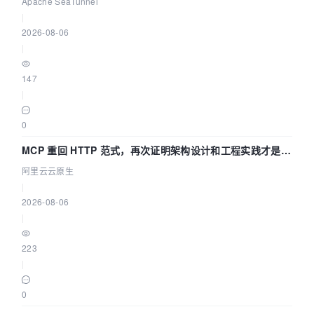
Asia 2026 主题演讲！
Apache SeaTunnel
|
2026-08-06
|
147
|
0
MCP 重回 HTTP 范式，再次证明架构设计和工程实践才是稀
缺资源
阿里云云原生
|
2026-08-06
|
223
|
0