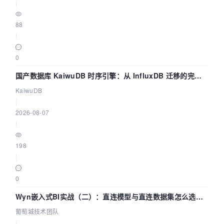
|
88
|
0
国产数据库 KaiwuDB 时序引擎：从 InfluxDB 迁移的完整
技术路径
KaiwuDB
|
2026-08-07
|
198
|
0
Wyn嵌入式BI实战（二）：直连模型与直连数据集怎么选，
参数为什么不生效？| 葡萄城技术团队
葡萄城技术团队
|