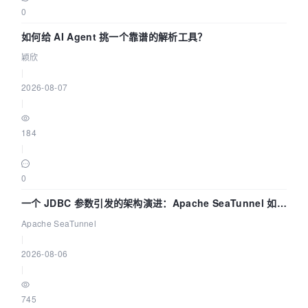
0
如何给 AI Agent 挑一个靠谱的解析工具？
颖欣
|
2026-08-07
|
184
|
0
一个 JDBC 参数引发的架构演进：Apache SeaTunnel 如何
解决数据同步中的“定时 Flush”难题
Apache SeaTunnel
|
2026-08-06
|
745