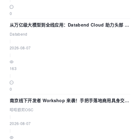
0
从万亿级大模型到全线应用：Databend Cloud 助力头部 AI
企业构建全链路 Trace 数据管道
Databend
|
2026-08-07
|
163
|
0
南京线下开发者 Workshop 来袭！手把手落地商用具身交互
智能 Agent 应用
哈哈欧尼OSC
|
2026-08-07
|