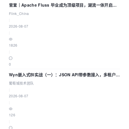
官宣｜Apache Fluss 毕业成为顶级项目，湖流一体开启
Agentic Lake 全面实时化时代
Flink_China
|
2026-08-07
|
1826
|
0
Wyn嵌入式BI实战（一）：JSON API带参数接入，多租户数
据源配置指南 | 葡萄城技术团队
葡萄城技术团队
|
2026-08-07
|
126
|