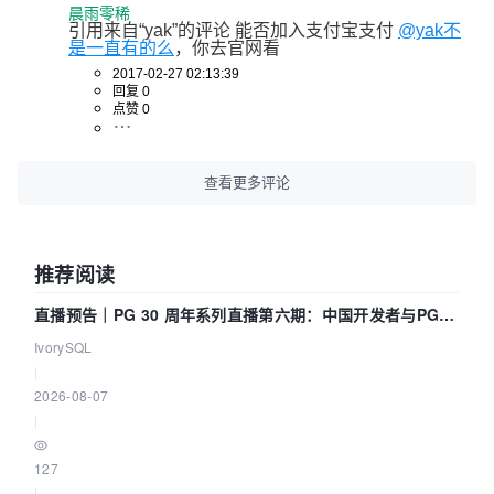
晨雨零稀
引用来自“yak”的评论 能否加入支付宝支付 
@yak不
是一直有的么
，你去官网看
2017-02-27 02:13:39
回复 0
点赞 0
查看更多评论
推荐阅读
直播预告｜PG 30 周年系列直播第六期：中国开发者与PG内
核——我们改得动吗？我们贡献了什么？
IvorySQL
|
2026-08-07
|
127
|