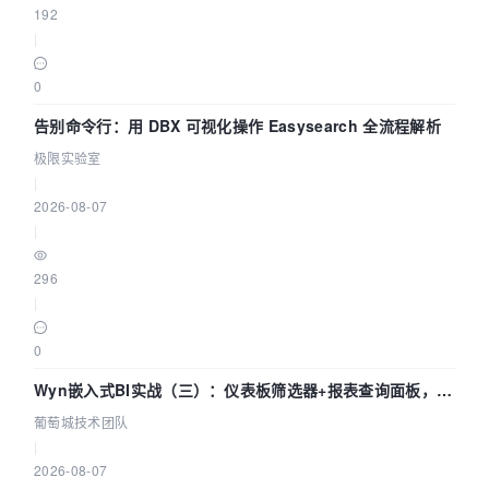
192
|
0
告别命令行：用 DBX 可视化操作 Easysearch 全流程解析
极限实验室
|
2026-08-07
|
296
|
0
Wyn嵌入式BI实战（三）：仪表板筛选器+报表查询面板，参
数联动全闭环
葡萄城技术团队
|
2026-08-07