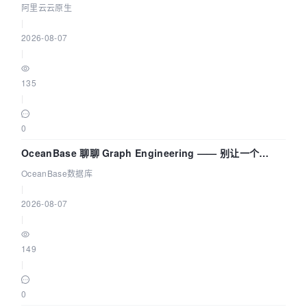
拓扑可视化构建 AI 流量治理底座
阿里云云原生
|
2026-08-07
|
135
|
0
OceanBase 聊聊 Graph Engineering —— 别让一个
Agent 既当运动员又
OceanBase数据库
|
2026-08-07
|
149
|
0