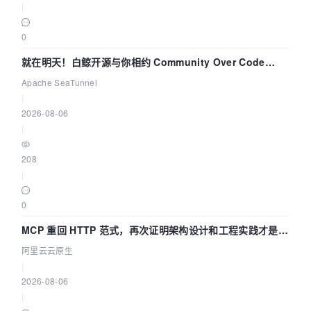
|
0
就在明天！白鲸开源与你相约 Community Over Code
Asia 2026 主题演讲！
Apache SeaTunnel
|
2026-08-06
|
208
|
0
MCP 重回 HTTP 范式，再次证明架构设计和工程实践才是稀
缺资源
阿里云云原生
|
2026-08-06
|