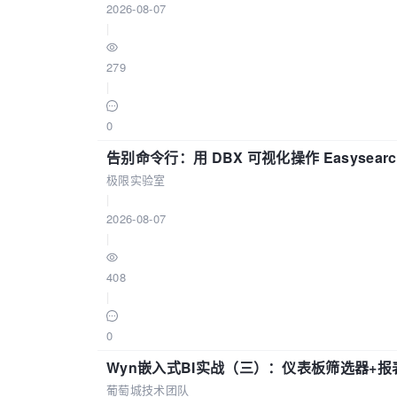
2026-08-07
|
279
|
0
告别命令行：用 DBX 可视化操作 Easysear
极限实验室
|
2026-08-07
|
408
|
0
Wyn嵌入式BI实战（三）：仪表板筛选器+
葡萄城技术团队