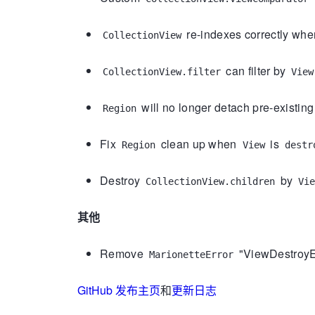
re-indexes correctly whe
CollectionView
can filter by
CollectionView.filter
View
will no longer detach pre-exist
Region
Fix
clean up when
is
Region
View
destr
Destroy
by
CollectionView.children
Vi
其他
Remove
"ViewDestroyE
MarionetteError
GitHub 发布主页
和
更新日志