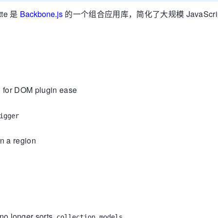
tte 是
Backbone.js
的一个组合应用库，简化了大规模 JavaSc
n for DOM plugin ease
igger
in a region
no longer sorts
collection.models