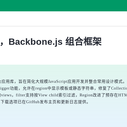
 发布，Backbone.js 组合框架
one.js的组合应用库，旨在简化大规模JavaScript应用开发并整合常用
igger功能，允许在region中显示模板或静态字符串，修复了CollectionView
views，filter支持按View child索引过滤，Region改进了预存
更新内容和下载选项已在GitHub发布主页和更新日志提供。