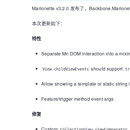
Marionette v3.2.0 发布了，Backbone.Marione
本次更新如下：
特性
Separate Mn DOM interaction into a mixi
should support
View.childViewEvents
tr
Allow showing a template or static string 
Feature/trigger method event args
修复
Custom
CollectionView.viewComparator