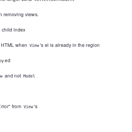
n removing views.
child index
ing HTML when
's el is already in the region
View
ed
oy
and not
ew
Model
rror" from
's
View