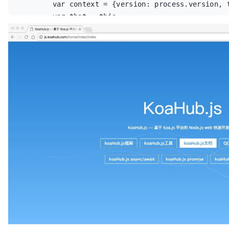
        var context = {version: process.version, t
        var that = this;

        return this.model('article').getList({}).t
            return that.render('index', {context: 
        });

    }

}