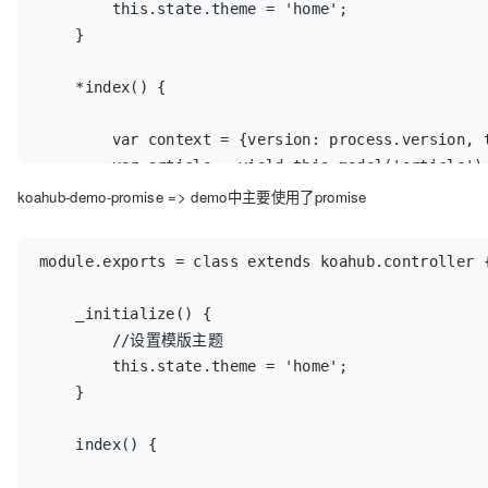
        this.state.theme = 'home';

    }

    *index() {

        var context = {version: process.version, t
        var article = yield this.model('article').
        yield this.render('index', {context: conte
koahub-demo-promise => demo中主要使用了promise
    }

}
module.exports = class extends koahub.controller {
    _initialize() {

        //设置模版主题

        this.state.theme = 'home';

    }

    index() {
