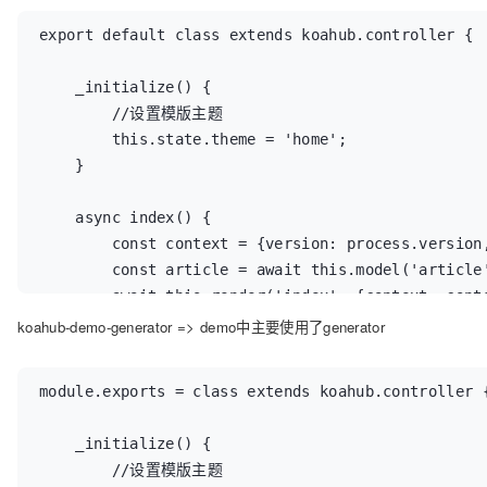
export default class extends koahub.controller {

    _initialize() {

        //设置模版主题

        this.state.theme = 'home';

    }

    async index() {

        const context = {version: process.version,
        const article = await this.model('article'
        await this.render('index', {context: conte
    }

koahub-demo-generator => demo中主要使用了generator
}
module.exports = class extends koahub.controller {
    _initialize() {

        //设置模版主题
