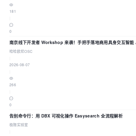
181
|
0
南京线下开发者 Workshop 来袭！手把手落地商用具身交互智能 A
应用
哈哈欧尼OSC
|
2026-08-07
|
266
|
0
告别命令行：用 DBX 可视化操作 Easysearch 全流程解析
极限实验室
|