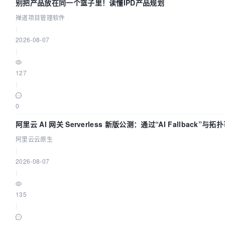
别把产品放在同一个篮子里！读懂IPD产品规划
禅道项目管理软件
|
2026-08-07
|
127
|
0
阿里云 AI 网关 Serverless 新版公测：通过“AI Fallback”与
构建 AI 流量治理底座
阿里云云原生
|
2026-08-07
|
135
|