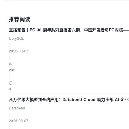
推荐阅读
直播预告｜PG 30 周年系列直播第六期：中国开发者与PG内核—
得动吗？我们贡献了什么？
IvorySQL
|
2026-08-07
|
200
|
0
从万亿级大模型到全线应用：Databend Cloud 助力头部 AI 企
链路 Trace 数据管道
Databend
|
2026-08-07
|