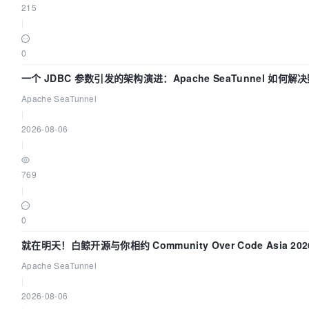
215
|
0
一个 JDBC 参数引发的架构演进：Apache SeaTunnel 如何解
步中的“定时 Flush”难题
Apache SeaTunnel
|
2026-08-06
|
769
|
0
就在明天！白鲸开源与你相约 Community Over Code Asia 20
演讲！
Apache SeaTunnel
|
2026-08-06