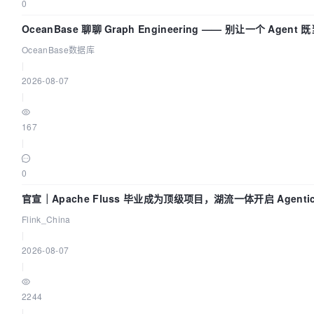
0
OceanBase 聊聊 Graph Engineering —— 别让一个 Agent
又
OceanBase数据库
|
2026-08-07
|
167
|
0
官宣｜Apache Fluss 毕业成为顶级项目，湖流一体开启 Agentic 
全面实时化时代
Flink_China
|
2026-08-07
|
2244
|