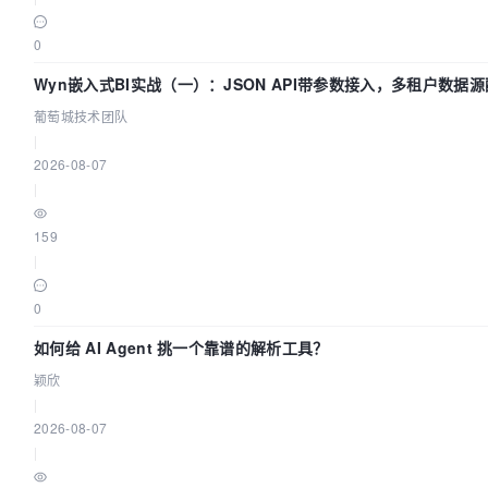
0
Wyn嵌入式BI实战（一）：JSON API带参数接入，多租户数据
南 | 葡萄城技术团队
葡萄城技术团队
|
2026-08-07
|
159
|
0
如何给 AI Agent 挑一个靠谱的解析工具？
颖欣
|
2026-08-07
|