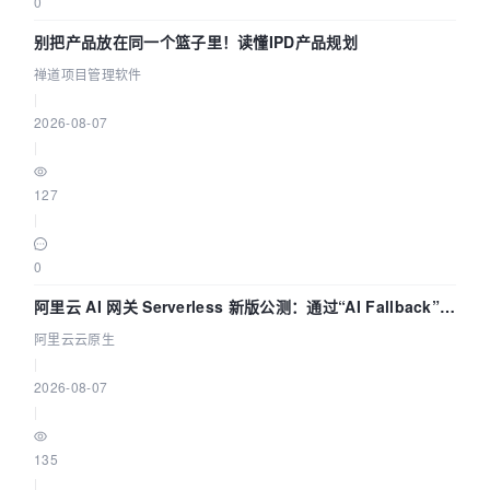
0
别把产品放在同一个篮子里！读懂IPD产品规划
禅道项目管理软件
|
2026-08-07
|
127
|
0
阿里云 AI 网关 Serverless 新版公测：通过“AI Fallback”与
拓扑可视化构建 AI 流量治理底座
阿里云云原生
|
2026-08-07
|
135
|