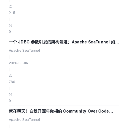
215
|
0
一个 JDBC 参数引发的架构演进：Apache SeaTunnel 如何
解决数据同步中的“定时 Flush”难题
Apache SeaTunnel
|
2026-08-06
|
780
|
0
就在明天！白鲸开源与你相约 Community Over Code
Asia 2026 主题演讲！
Apache SeaTunnel
|