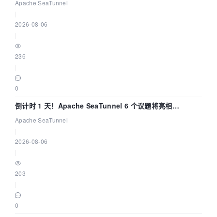
Apache SeaTunnel
|
2026-08-06
|
236
|
0
倒计时 1 天！Apache SeaTunnel 6 个议题将亮相
Community Over Code Asia 2026
Apache SeaTunnel
|
2026-08-06
|
203
|
0