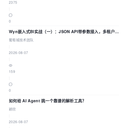
2375
|
0
Wyn嵌入式BI实战（一）：JSON API带参数接入，多租户数
据源配置指南 | 葡萄城技术团队
葡萄城技术团队
|
2026-08-07
|
159
|
0
如何给 AI Agent 挑一个靠谱的解析工具？
颖欣
|
2026-08-07
|