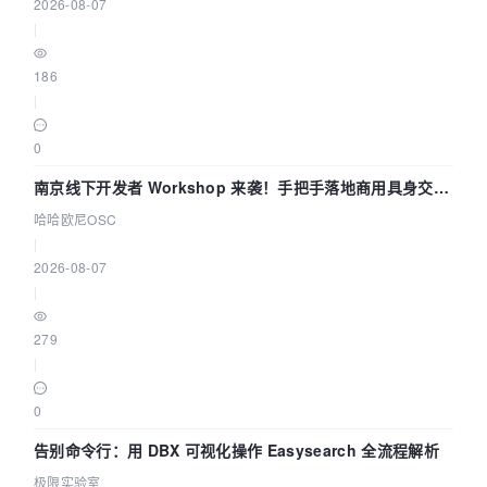
2026-08-07
|
186
|
0
南京线下开发者 Workshop 来袭！手把手落地商用具身交互
智能 Agent 应用
哈哈欧尼OSC
|
2026-08-07
|
279
|
0
告别命令行：用 DBX 可视化操作 Easysearch 全流程解析
极限实验室