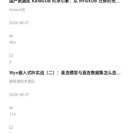
国产数据库 KaiwuDB 时序引擎：从 InfluxDB 迁移的完整
技术路径
KaiwuDB
|
2026-08-07
|
364
|
0
Wyn嵌入式BI实战（二）：直连模型与直连数据集怎么选，
参数为什么不生效？| 葡萄城技术团队
葡萄城技术团队
|
2026-08-07
|
114
|