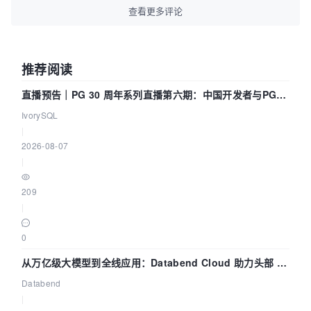
查看更多评论
推荐阅读
直播预告｜PG 30 周年系列直播第六期：中国开发者与PG内
核——我们改得动吗？我们贡献了什么？
IvorySQL
|
2026-08-07
|
209
|
0
从万亿级大模型到全线应用：Databend Cloud 助力头部 AI
企业构建全链路 Trace 数据管道
Databend
|