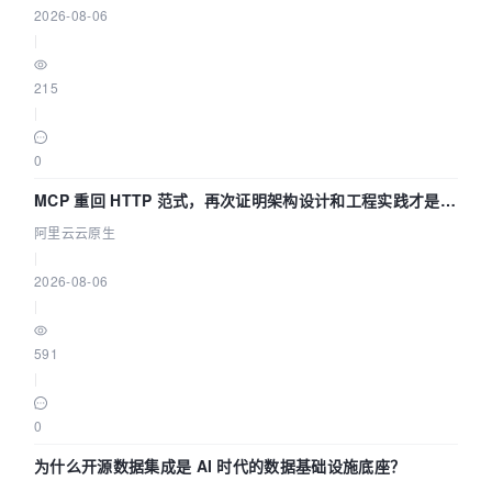
2026-08-06
|
215
|
0
MCP 重回 HTTP 范式，再次证明架构设计和工程实践才是稀
缺资源
阿里云云原生
|
2026-08-06
|
591
|
0
为什么开源数据集成是 AI 时代的数据基础设施底座？