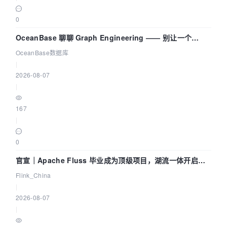
0
OceanBase 聊聊 Graph Engineering —— 别让一个
Agent 既当运动员又
OceanBase数据库
|
2026-08-07
|
167
|
0
官宣｜Apache Fluss 毕业成为顶级项目，湖流一体开启
Agentic Lake 全面实时化时代
Flink_China
|
2026-08-07
|