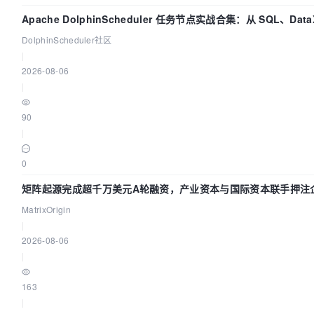
Apache DolphinScheduler 任务节点实战合集：从 SQL、Data
Spark、Flink 一次配置全打通
DolphinScheduler社区
|
2026-08-06
|
90
|
0
矩阵起源完成超千万美元A轮融资，产业资本与国际资本联手押注企
础设施赛道
MatrixOrigin
|
2026-08-06
|
163
|