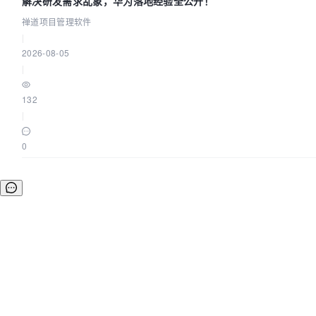
解决研发需求乱象，华为落地经验全公开！
禅道项目管理软件
|
2026-08-05
|
132
|
0
©OSCHINA(OSChina.NET)
京ICP备2025119063号