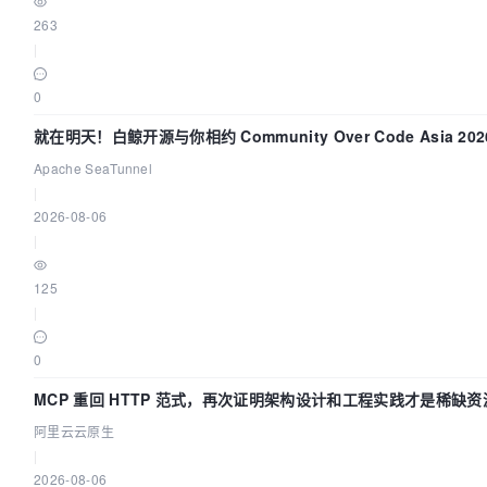
263
|
0
就在明天！白鲸开源与你相约 Community Over Code Asia 20
讲！
Apache SeaTunnel
|
2026-08-06
|
125
|
0
MCP 重回 HTTP 范式，再次证明架构设计和工程实践才是稀缺资
阿里云云原生
|
2026-08-06