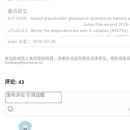
最近提交:
6177d5f8
Guard placeholder glow/wave animations behind pr
Julien Déramond
2026-
c21a1c13
Bump the dependencies with 5 updates (#42761)
dependabot[bot]
2026-
main 分支：
2026-07-28
16490b2c
Bump the github-actions group with 6 updates (#
dependabot[bot]
2026-
本站新闻禁止未经授权转载，违者依法追究相关法律责任。授权请联
oscbianji#oschina.cn
评论: 43
0