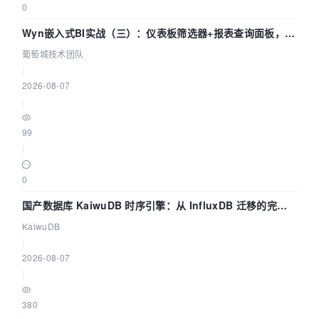
0
Wyn嵌入式BI实战（三）：仪表板筛选器+报表查询面板，参
数联动全闭环
葡萄城技术团队
|
2026-08-07
|
99
|
0
国产数据库 KaiwuDB 时序引擎：从 InfluxDB 迁移的完整
技术路径
KaiwuDB
|
2026-08-07
|
380