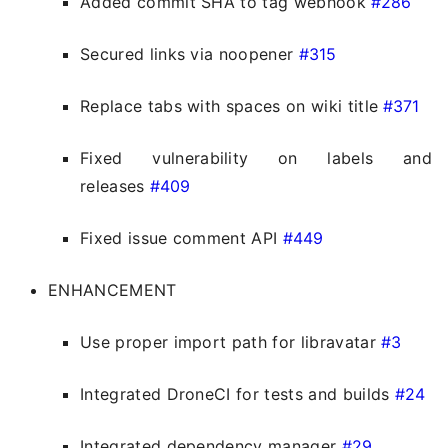
Added commit SHA to tag webhook
#286
Secured links via noopener
#315
Replace tabs with spaces on wiki title
#371
Fixed vulnerability on labels and
releases
#409
Fixed issue comment API
#449
ENHANCEMENT
Use proper import path for libravatar
#3
Integrated DroneCI for tests and builds
#24
Integrated dependency manager
#29