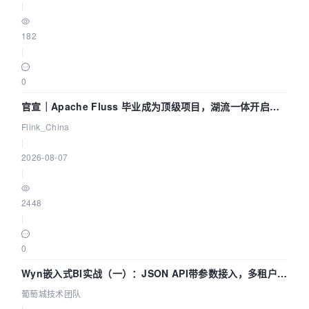
|
182
|
0
官宣｜Apache Fluss 毕业成为顶级项目，湖流一体开启
Agentic Lake 全面实时化时代
Flink_China
|
2026-08-07
|
2448
|
0
Wyn嵌入式BI实战（一）：JSON API带参数接入，多租户数
据源配置指南 | 葡萄城技术团队
葡萄城技术团队
|