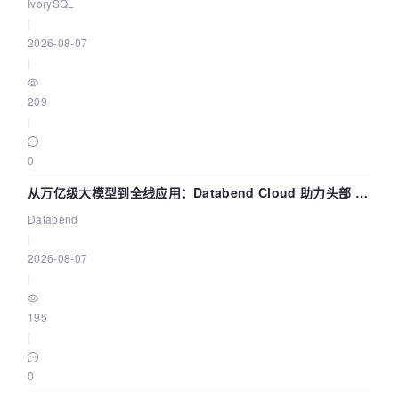
核——我们改得动吗？我们贡献了什么？
IvorySQL
|
2026-08-07
|
209
|
0
从万亿级大模型到全线应用：Databend Cloud 助力头部 AI
企业构建全链路 Trace 数据管道
Databend
|
2026-08-07
|
195
|
0