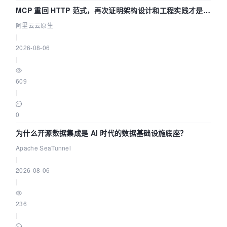
MCP 重回 HTTP 范式，再次证明架构设计和工程实践才是稀
缺资源
阿里云云原生
|
2026-08-06
|
609
|
0
为什么开源数据集成是 AI 时代的数据基础设施底座？
Apache SeaTunnel
|
2026-08-06
|
236
|