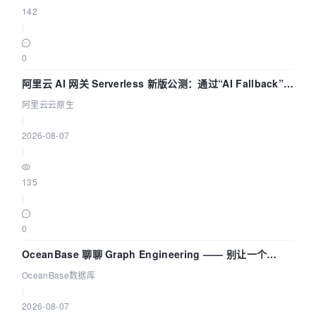
142
|
0
阿里云 AI 网关 Serverless 新版公测：通过“AI Fallback”与
拓扑可视化构建 AI 流量治理底座
阿里云云原生
|
2026-08-07
|
135
|
0
OceanBase 聊聊 Graph Engineering —— 别让一个
Agent 既当运动员又
OceanBase数据库
|
2026-08-07