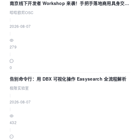
南京线下开发者 Workshop 来袭！手把手落地商用具身交互
智能 Agent 应用
哈哈欧尼OSC
|
2026-08-07
|
279
|
0
告别命令行：用 DBX 可视化操作 Easysearch 全流程解析
极限实验室
|
2026-08-07
|
432
|