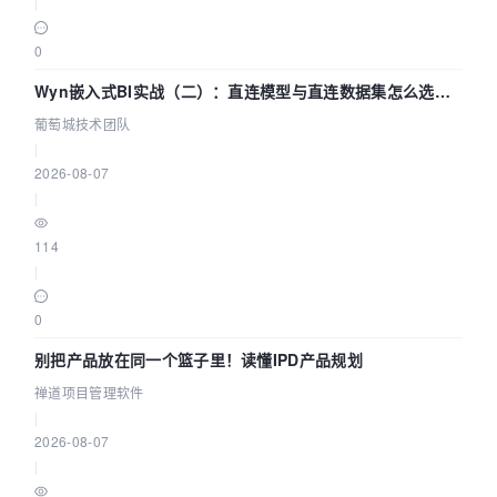
|
0
Wyn嵌入式BI实战（二）：直连模型与直连数据集怎么选，
参数为什么不生效？| 葡萄城技术团队
葡萄城技术团队
|
2026-08-07
|
114
|
0
别把产品放在同一个篮子里！读懂IPD产品规划
禅道项目管理软件
|
2026-08-07
|