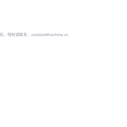
系：oscbianji#oschina.cn
O
开源
×
AI ·
与国际资本联手押注企业级AI基础设施赛道