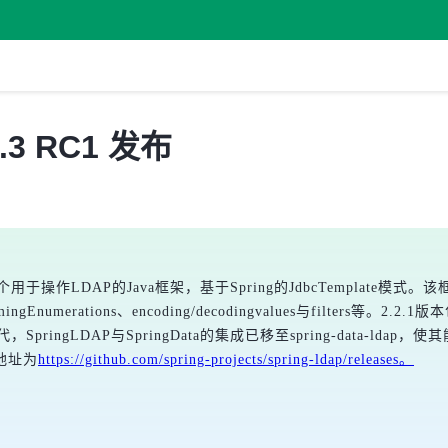
 2.3 RC1 发布
这是一个用于操作LDAP的Java框架，基于Spring的JdbcTemplat
hroughNamingEnumerations、encoding/decodingvalues与
SpringLDAP与SpringData的集成已移至spring-data-ldap，
地址为
https://github.com/spring-projects/spring-ldap/releases。