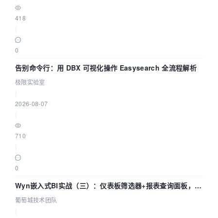
418
|
0
告别命令行：用 DBX 可视化操作 Easysearch 全流程解析
极限实验室
|
2026-08-07
|
710
|
0
Wyn嵌入式BI实战（三）：仪表板筛选器+报表查询面板，参
数联动全闭环
葡萄城技术团队
|