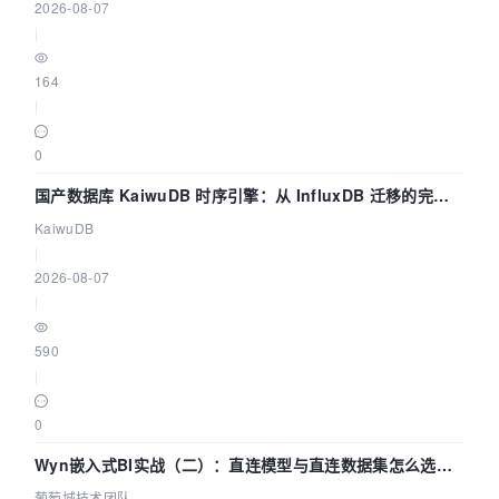
2026-08-07
|
164
|
0
国产数据库 KaiwuDB 时序引擎：从 InfluxDB 迁移的完整
技术路径
KaiwuDB
|
2026-08-07
|
590
|
0
Wyn嵌入式BI实战（二）：直连模型与直连数据集怎么选，
参数为什么不生效？| 葡萄城技术团队
葡萄城技术团队