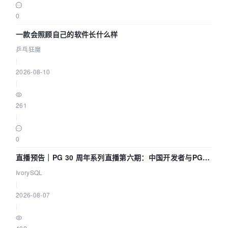
0
一款会照顾自己的软件长什么样
乒乓狂魔
|
2026-08-10
|
261
|
0
直播预告｜PG 30 周年系列直播第六期：中国开发者与PG内
核——我们改得动吗？我们贡献了什么？
IvorySQL
|
2026-08-07
|