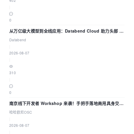
402
|
0
从万亿级大模型到全线应用：Databend Cloud 助力头部 AI
企业构建全链路 Trace 数据管道
Databend
|
2026-08-07
|
310
|
0
南京线下开发者 Workshop 来袭！手把手落地商用具身交互
智能 Agent 应用
哈哈欧尼OSC
|
2026-08-07
|