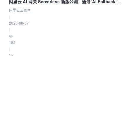
阿里云 AI 网关 Serverless 新版公测：通过“AI Fallback”与
拓扑可视化构建 AI 流量治理底座
阿里云云原生
|
2026-08-07
|
185
|
0
OceanBase 聊聊 Graph Engineering —— 别让一个
Agent 既当运动员又
OceanBase数据库
|
2026-08-07
|
300
|