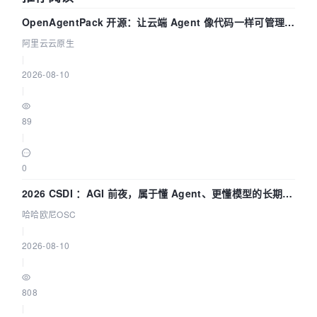
OpenAgentPack 开源：让云端 Agent 像代码一样可管理、
可迁移
阿里云云原生
|
2026-08-10
|
89
|
0
2026 CSDI ：AGI 前夜，属于懂 Agent、更懂模型的长期深
耕企业
哈哈欧尼OSC
|
2026-08-10
|
808
|