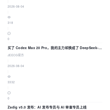
|
2026-08-04
|
318
|
0
买了 Codex Max 20 Pro，我的主力却换成了 DeepSeek-
V4-Flash——因为它快得不可思议
JEECG官方
|
2026-08-04
|
3332
|
0
Zadig v5.0 发布：AI 发布专员与 AI 审查专员上线