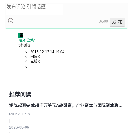
0/500
发 布
嘿
嘿不溜秋
shafa
2016-12-17 14:19:04
回复 0
点赞 0
推荐阅读
矩阵起源完成超千万美元A轮融资，产业资本与国际资本联手
押注企业级AI基础设施赛道
MatrixOrigin
|
2026-08-06