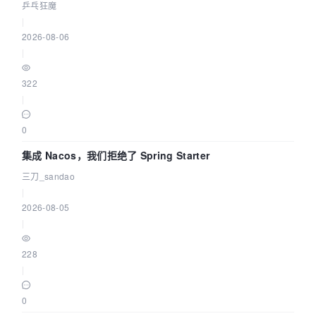
eBPF 链路了
乒乓狂魔
|
2026-08-06
|
322
|
0
集成 Nacos，我们拒绝了 Spring Starter
三刀_sandao
|
2026-08-05
|
228
|
0