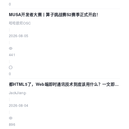
0
MUSA开发者大赛丨算子挑战赛S2赛季正式开启！
哈哈欧尼OSC
|
2026-08-05
|
441
|
0
都HTML5了，Web端即时通讯技术到底该用什么？一文即
懂！
JackJiang-
|
2026-08-04
|
896