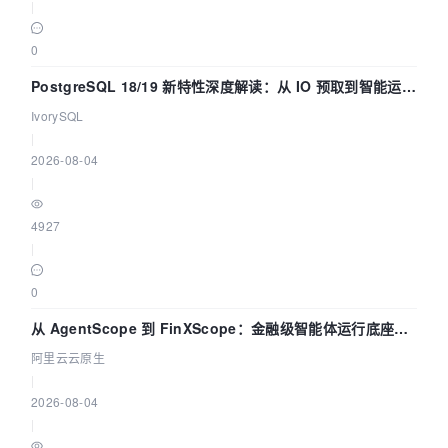
|
0
PostgreSQL 18/19 新特性深度解读：从 IO 预取到智能运
维，全面提升数据库体验
IvorySQL
|
2026-08-04
|
4927
|
0
从 AgentScope 到 FinXScope：金融级智能体运行底座的
演进与实践
阿里云云原生
|
2026-08-04
|