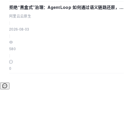
拒绝“黑盒式”治理：AgentLoop 如何通过语义链路还原，精
准发现 AI 调用中的敏感数据泄漏？
阿里云云原生
|
2026-08-03
|
580
|
0