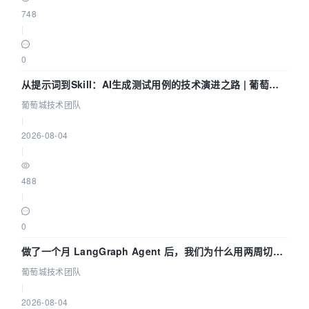
748
|
0
从提示词到Skill：AI生成测试用例的技术演进之路 | 葡萄城
技术团队
葡萄城技术团队
|
2026-08-04
|
488
|
0
做了一个月 LangGraph Agent 后，我们为什么用两周切到
了 Skill？ | 葡萄城技术团队
葡萄城技术团队
|
2026-08-04