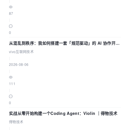
|
87
|
0
从混乱到秩序：我如何搭建一套「规范驱动」的 AI 协作开发
体系
vivo互联网技术
|
2026-08-06
|
111
|
0
实战从零开始构建一个Coding Agent：Violin ｜得物技术
得物技术
|