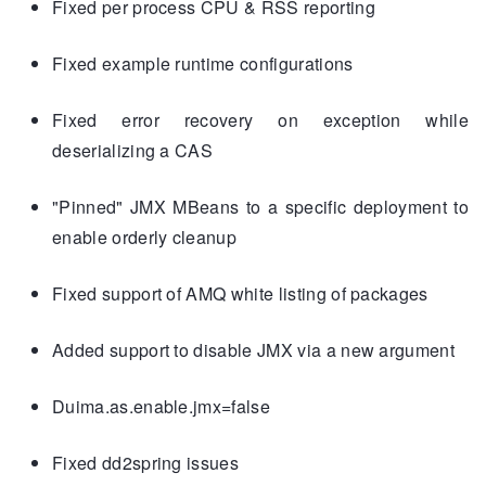
Fixed per process CPU & RSS reporting
Fixed example runtime configurations
Fixed error recovery on exception while
deserializing a CAS
"Pinned" JMX MBeans to a specific deployment to
enable orderly cleanup
Fixed support of AMQ white listing of packages
Added support to disable JMX via a new argument
Duima.as.enable.jmx=false
Fixed dd2spring issues