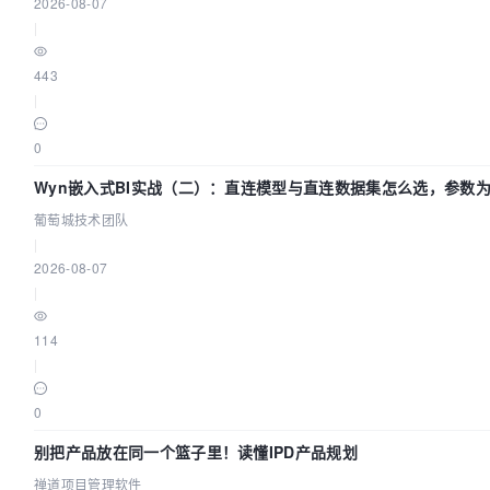
2026-08-07
|
443
|
0
Wyn嵌入式BI实战（二）：直连模型与直连数据集怎么选，参数
么不生效？| 葡萄城技术团队
葡萄城技术团队
|
2026-08-07
|
114
|
0
别把产品放在同一个篮子里！读懂IPD产品规划
禅道项目管理软件