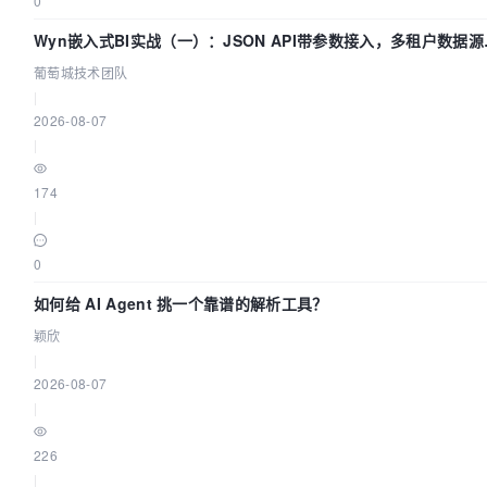
0
Wyn嵌入式BI实战（一）：JSON API带参数接入，多租户数据源
置指南 | 葡萄城技术团队
葡萄城技术团队
|
2026-08-07
|
174
|
0
如何给 AI Agent 挑一个靠谱的解析工具？
颖欣
|
2026-08-07
|
226
|