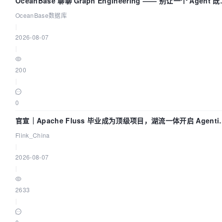
OceanBase 聊聊 Graph Engineering —— 别让一个 Agent 
运动员又
OceanBase数据库
|
2026-08-07
|
200
|
0
官宣｜Apache Fluss 毕业成为顶级项目，湖流一体开启 Agenti
Lake 全面实时化时代
Flink_China
|
2026-08-07
|
2633
|