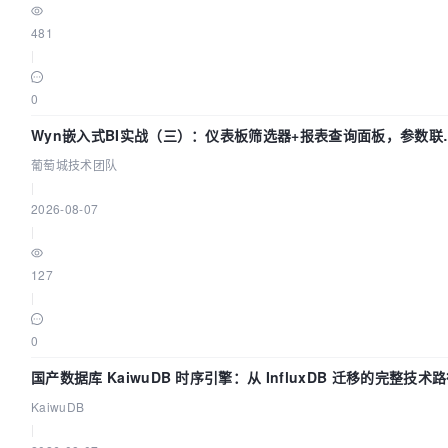
481
|
0
Wyn嵌入式BI实战（三）：仪表板筛选器+报表查询面板，参数联
全闭环
葡萄城技术团队
|
2026-08-07
|
127
|
0
国产数据库 KaiwuDB 时序引擎：从 InfluxDB 迁移的完整技术
KaiwuDB
|