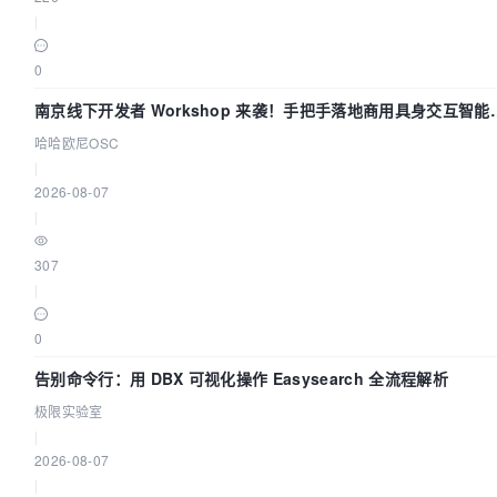
|
0
南京线下开发者 Workshop 来袭！手把手落地商用具身交互智能
Agent 应用
哈哈欧尼OSC
|
2026-08-07
|
307
|
0
告别命令行：用 DBX 可视化操作 Easysearch 全流程解析
极限实验室
|
2026-08-07
|