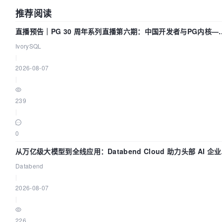
推荐阅读
直播预告｜PG 30 周年系列直播第六期：中国开发者与PG内核—
我们改得动吗？我们贡献了什么？
IvorySQL
|
2026-08-07
|
239
|
0
从万亿级大模型到全线应用：Databend Cloud 助力头部 AI 企
建全链路 Trace 数据管道
Databend
|
2026-08-07
|
226