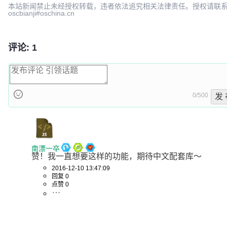
本站新闻禁止未经授权转载，违者依法追究相关法律责任。授权请联
oscbianji#oschina.cn
评论: 1
0/500
发 
南漂一卒
赞！我一直想要这样的功能，期待中文配套库～
2016-12-10 13:47:09
回复 0
点赞 0