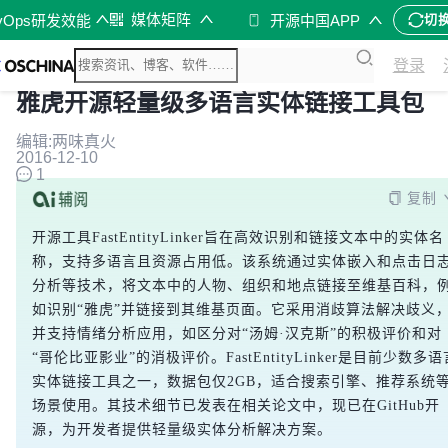
媒体矩阵
vOps研发效能
开源中国APP
切
登录
雅虎开源轻量级多语言实体链接工具包
编辑:两味真火
2016-12-10
1
复制
开源工具FastEntityLinker旨在高效识别和链接文本中的实体名
称，支持多语言且资源占用低。该系统通过实体嵌入和点击日
分析等技术，将文本中的人物、组织和地点链接至维基百科，
如识别“雅虎”并链接到其维基页面。它采用消歧算法解决歧义
并支持情绪分析应用，如区分对“汤姆·汉克斯”的积极评价和对
“哥伦比亚影业”的消极评价。FastEntityLinker是目前少数多语
实体链接工具之一，数据包仅2GB，适合搜索引擎、推荐系统
场景使用。其技术细节已发表在相关论文中，现已在GitHub开
源，为开发者提供轻量级实体分析解决方案。