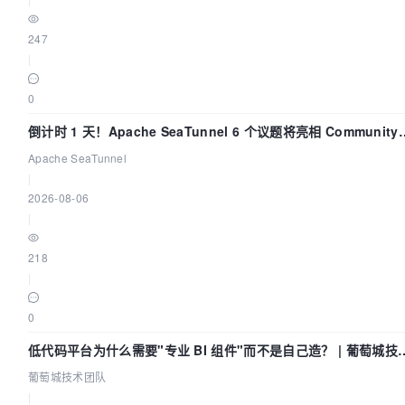
247
|
0
倒计时 1 天！Apache SeaTunnel 6 个议题将亮相 Community
Over Code Asia 2026
Apache SeaTunnel
|
2026-08-06
|
218
|
0
低代码平台为什么需要"专业 BI 组件"而不是自己造？ | 葡萄城技
团队
葡萄城技术团队
|