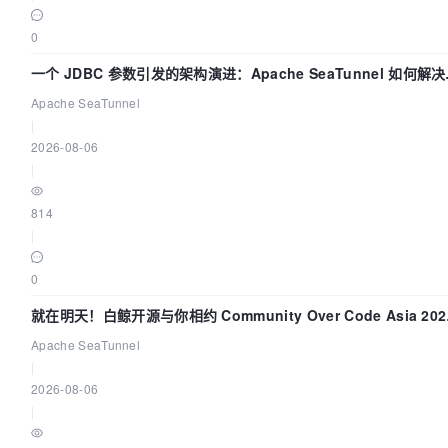
0
一个 JDBC 参数引发的架构演进：Apache SeaTunnel 如何解
据同步中的“定时 Flush”难题
Apache SeaTunnel
|
2026-08-06
|
814
|
0
就在明天！白鲸开源与你相约 Community Over Code Asia 202
主题演讲！
Apache SeaTunnel
|
2026-08-06
|