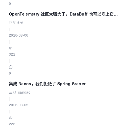
0
OpenTelemetry 社区太强大了，DataBuff 也可以吃上它的
eBPF 链路了
乒乓狂魔
|
2026-08-06
|
322
|
0
集成 Nacos，我们拒绝了 Spring Starter
三刀_sandao
|
2026-08-05
|
228