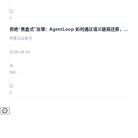
|
0
拒绝“黑盒式”治理：AgentLoop 如何通过语义链路还原，精
准发现 AI 调用中的敏感数据泄漏？
阿里云云原生
|
2026-08-03
|
580
|
0