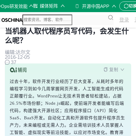
媒体矩阵
vOps研发效能
开源中国APP
切
登录
当机器人取代程序员写代码，会发生什
么呢？
编辑:达尔文
2016-12-05
37
复制
过去十年，软件开发行业经历了巨大变革，从耗时多年的
编程学习到如今几周掌握网页开发，人工智能生成的代码
正颠覆行业。WordPress让无技术背景者轻松建站，占据
26.5%市场份额；Node.js崛起，使前端开发者能编写后端
代码，构建强大开源社区；应用程序接口（API）简化
SaaS、BaaS开发。自动化工具和开源软件包提升程序员生
产力，未来编程或无需人力。企业需培训技术人员掌握人
工智能、虚拟现实等前沿技能，以应对市场变化。教育滞