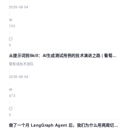
|
2026-08-04
|
735
|
0
从提示词到Skill：AI生成测试用例的技术演进之路 | 葡萄城
技术团队
葡萄城技术团队
|
2026-08-04
|
473
|
0
做了一个月 LangGraph Agent 后，我们为什么用两周切到