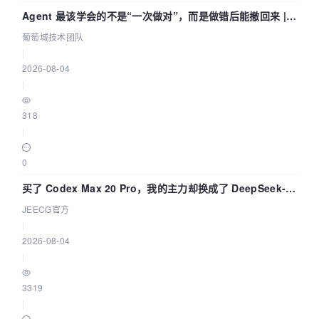
Agent 最该学会的不是“一次做对”，而是做错后能撤回来 |
葡萄城技术团队
葡萄城技术团队
|
2026-08-04
|
318
|
0
买了 Codex Max 20 Pro，我的主力却换成了 DeepSeek-
V4-Flash——因为它快得不可思议
JEECG官方
|
2026-08-04
|
3319
|