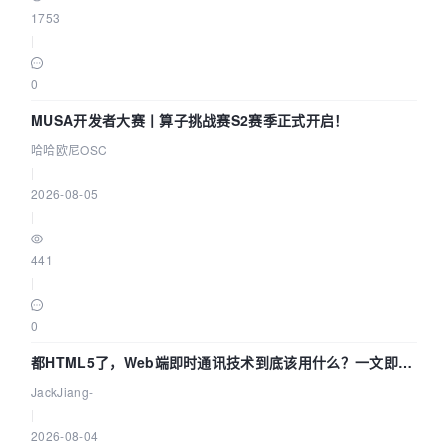
1753
|
0
MUSA开发者大赛丨算子挑战赛S2赛季正式开启！
哈哈欧尼OSC
|
2026-08-05
|
441
|
0
都HTML5了，Web端即时通讯技术到底该用什么？一文即
懂！
JackJiang-
|
2026-08-04