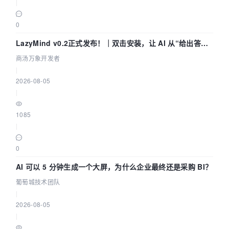
|
0
LazyMind v0.2正式发布！｜双击安装，让 AI 从“给出答案”
走到“完成交付”
商汤万象开发者
|
2026-08-05
|
1085
|
0
AI 可以 5 分钟生成一个大屏，为什么企业最终还是采购 BI？
葡萄城技术团队
|
2026-08-05
|