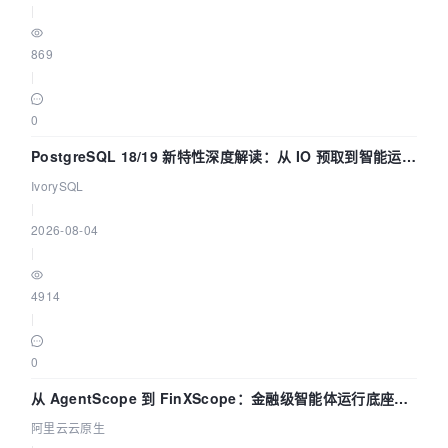
|
869
|
0
PostgreSQL 18/19 新特性深度解读：从 IO 预取到智能运
维，全面提升数据库体验
IvorySQL
|
2026-08-04
|
4914
|
0
从 AgentScope 到 FinXScope：金融级智能体运行底座的
演进与实践
阿里云云原生