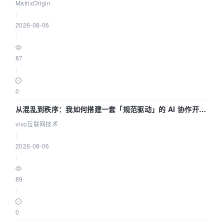
押注企业级AI基础设施赛道
MatrixOrigin
|
2026-08-06
|
87
|
0
从混乱到秩序：我如何搭建一套「规范驱动」的 AI 协作开发
体系
vivo互联网技术
|
2026-08-06
|
89
|
0